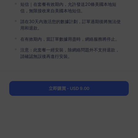
短信｜在套餐有效期內，允許發送20條美國本地短
信，無限接收來自美國本地短信。
美國
請在30天內激活您的數據計劃，訂單過期後將無法使
5 GB
用和退款。
30 天
USD 4.60
在有效期內，當訂單數據用盡時，網絡服務將停止。
詳情
注意：此套餐一經安裝，除網絡問題外不支持退款，
請確認無誤後再進行安裝。
美國
10 GB
60 天
USD 8.30
詳情
立即購買 - USD 9.00
美國
20 GB
90 天
USD 16.30
詳情