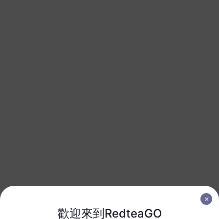
美國
50 GB
180 天
USD 36.00
詳情
美國
100 GB
180 天
USD 64.00
詳情
包含通話、短信和數據的eSIM套餐
美國
1 GB
7 天
支援通話和短信服務
歡迎來到RedteaGO