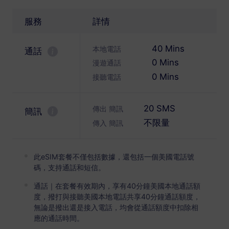
美國
高級版
無限流量
服務
詳情
適合重度數據用戶
40 Mins
本地電話
通話
USD 4.90 / 天
詳情
0 Mins
漫遊通話
0 Mins
接聽電話
純數據套餐
20 SMS
傳出 簡訊
簡訊
美國
不限量
傳入 簡訊
1 GB
30 天
USD 1.60
詳情
此eSIM套餐不僅包括數據，還包括一個美國電話號
碼，支持通話和短信。
通話｜在套餐有效期內，享有40分鐘美國本地通話額
美國
度，撥打與接聽美國本地電話共享40分鐘通話額度，
3 GB
無論是撥出還是接入電話，均會從通話額度中扣除相
30 天
應的通話時間。
USD 3.00
詳情