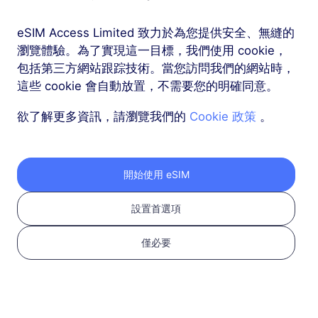
USD 5.50
詳情
eSIM Access Limited 致力於為您提供安全、無縫的
美國
瀏覽體驗。為了實現這一目標，我們使用 cookie，
包括第三方網站跟踪技術。當您訪問我們的網站時，
2 GB
15 天
這些 cookie 會自動放置，不需要您的明確同意。
支援通話和短信服務
欲了解更多資訊，請瀏覽我們的
Cookie 政策
。
USD 9.00
詳情
美國
開始使用 eSIM
3 GB
30 天
設置首選項
支援通話和短信服務
USD 10.90
詳情
僅必要
美國
5 GB
30 天