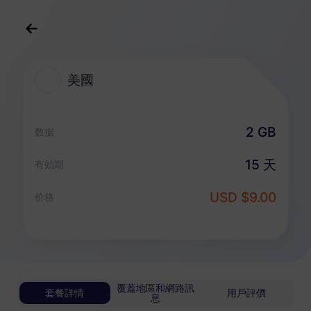
中文(繁体)
USD
>
全部地區
>
美國
美國
美國 eSIM 套餐
2 GB
数据
無限套餐
15 天
有効期
享受無限流量，按日靈活付費
USD $9.00
美國
价格
基礎版
無限流量
適合輕度數據用戶
USD 0.70 / 天
詳情
覆蓋地區和網路訊
套餐詳情
用戶評價
息