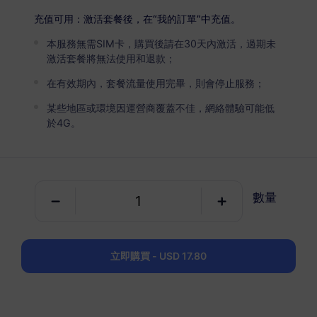
USD 2.05
詳情
充值可用：激活套餐後，在“我的訂單”中充值。
本服務無需SIM卡，購買後請在30天內激活，過期未
美國和加拿大
激活套餐將無法使用和退款；
3 GB
30 天
在有效期內，套餐流量使用完畢，則會停止服務；
USD 6.18
詳情
某些地區或環境因運營商覆蓋不佳，網絡體驗可能低
於4G。
美國和加拿大
5 GB
30 天
數量
USD 10.40
詳情
美國和加拿大
立即購買 - USD 17.80
10 GB
60 天
USD 17.80
詳情