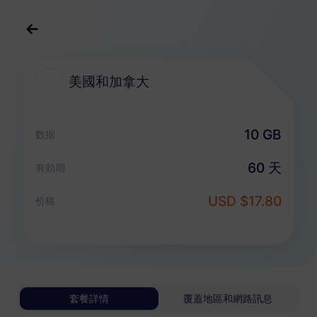
中文(繁体)
USD
>
全部地區
>
美國和加拿大
美國和加拿大
美國和加拿大 eSIM 套餐
10 GB
数据
純數據套餐
60 天
有効期
美國和加拿大
USD $17.80
价格
500 MB
1 天
USD 1.80
詳情
美國和加拿大
套餐詳情
覆蓋地區和網路訊息
1 GB
30 天