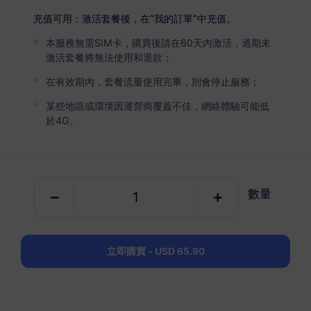
USD 2.05
詳情
充值可用：激活套餐後，在“我的訂單”中充值。
本服務無需SIM卡，購買後請在60天內激活，過期未
美國和加拿大
激活套餐將無法使用和退款；
3 GB
30 天
在有效期內，套餐流量使用完畢，則會停止服務；
USD 6.18
詳情
某些地區或環境因運營商覆蓋不佳，網絡體驗可能低
於4G。
美國和加拿大
5 GB
30 天
數量
USD 10.40
詳情
美國和加拿大
立即購買 - USD 65.90
10 GB
60 天
USD 17.80
詳情