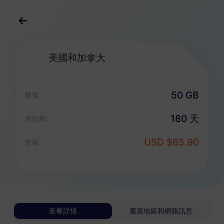
中文(繁体)
USD
>
全部地區
>
美國和加拿大
美國和加拿大
美國和加拿大 eSIM 套餐
50 GB
数据
純數據套餐
180 天
有効期
美國和加拿大
USD $65.90
价格
500 MB
1 天
USD 1.80
詳情
美國和加拿大
套餐詳情
覆蓋地區和網路訊息
1 GB
30 天