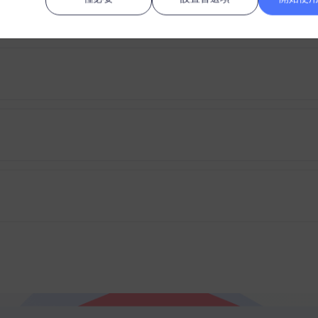
據）充值嗎？