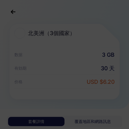
中文(繁体)
USD
>
全部地區
>
北美洲（3個國家）
北美洲（3個國家）
北美洲（3個國家） eSIM 套餐
3 GB
数据
純數據套餐
30 天
有効期
北美洲（3個國家）
USD $6.20
价格
1 GB
30 天
USD 2.70
詳情
北美洲（3個國家）
套餐詳情
覆蓋地區和網路訊息
3 GB
30 天