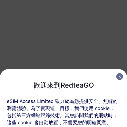
北美洲（3個國家）
50 GB
180 天
USD 98.80
詳情
按以下三個步驟獲取您
歡迎來到RedteaGO
的 RedteaGO eSIM
eSIM Access Limited 致力於為您提供安全、無縫的
瀏覽體驗。為了實現這一目標，我們使用 cookie，
包括第三方網站跟踪技術。當您訪問我們的網站時，
這些 cookie 會自動放置，不需要您的明確同意。