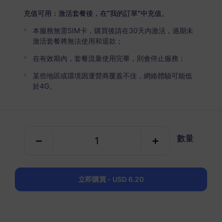
USD 6.20
詳情
充值可用：激活套餐後，在“我的訂單”中充值。
本服務無需SIM卡，購買後請在30天內激活，過期未
北美洲（3個國家）
激活套餐將無法使用和退款；
5 GB
30 天
在有效期內，套餐流量使用完畢，則會停止服務；
USD 10.30
詳情
某些地區或環境因運營商覆蓋不佳，網絡體驗可能低
於4G。
北美洲（3個國家）
10 GB
60 天
數量
USD 20.50
詳情
北美洲（3個國家）
立即購買 - USD 6.20
20 GB
90 天
USD 40.00
詳情