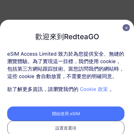
西班牙
50 GB
180 天
USD 25.80
詳情
歡迎來到RedteaGO
包含西班牙的區域套餐
eSIM Access Limited 致力於為您提供安全、無縫的
瀏覽體驗。為了實現這一目標，我們使用 cookie，
歐洲（37個國家）
包括第三方網站跟踪技術。當您訪問我們的網站時，
200 MB
1 天
這些 cookie 會自動放置，不需要您的明確同意。
USD 0.52
詳情
欲了解更多資訊，請瀏覽我們的
Cookie 政策
。
歐洲（37個國家）
開始使用 eSIM
1 GB
7 天
USD 1.90
詳情
設置首選項