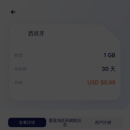
中文(繁体)
USD
>
全部地區
>
西班牙
西班牙
西班牙 eSIM 套餐
1 GB
数据
無限套餐
30 天
有効期
享受無限流量，按日靈活付費
USD $0.98
西班牙
价格
基礎版
無限流量
適合輕度數據用戶
USD 0.70 / 天
詳情
覆蓋地區和網路訊
套餐詳情
用戶評價
息