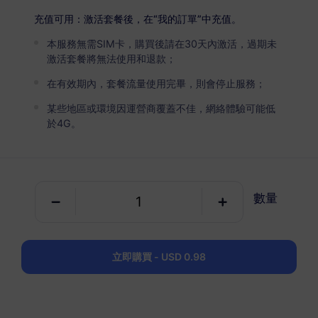
西班牙
高級版
充值可用：激活套餐後，在“我的訂單”中充值。
無限流量
本服務無需SIM卡，購買後請在30天內激活，過期未
適合重度數據用戶
激活套餐將無法使用和退款；
USD 4.50 / 天
詳情
在有效期內，套餐流量使用完畢，則會停止服務；
某些地區或環境因運營商覆蓋不佳，網絡體驗可能低
於4G。
純數據套餐
西班牙
1 GB
30 天
數量
USD 0.98
詳情
立即購買 - USD 0.98
西班牙
3 GB
30 天
USD 2.90
詳情