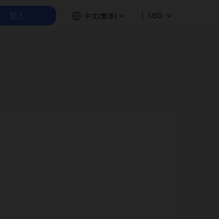
登入
USD
中文(繁体)