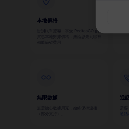
本地價格
即
告別帳單驚嚇，享受 RedteaGO 的
通過
實惠本地數據價格，無論您走到哪裡
都能節省費用！
無限數據
通
無需擔心數據用完，始終保持連接
需要
（部分支持）。
通話