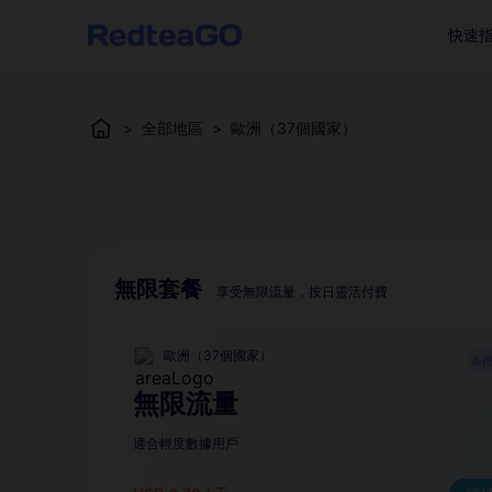
快速
>
全部地區
>
歐洲（37個國家）
無限套餐
享受無限流量，按日靈活付費
歐洲（37個國家）
基
無限流量
適合輕度數據用戶