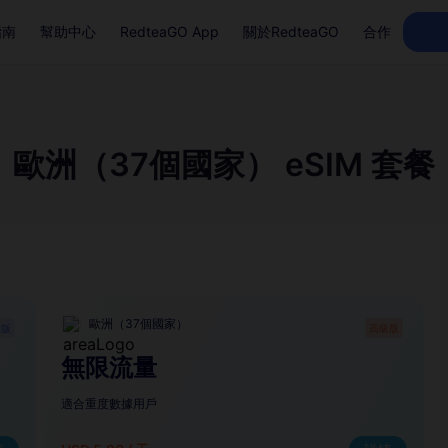
指南
幫助中心
RedteaGO App
關於RedteaGO
合作
歐洲（37個國家） eSIM 套餐
歐洲（37個國家）
礎版
高級版
無限流量
適合重度數據用戶