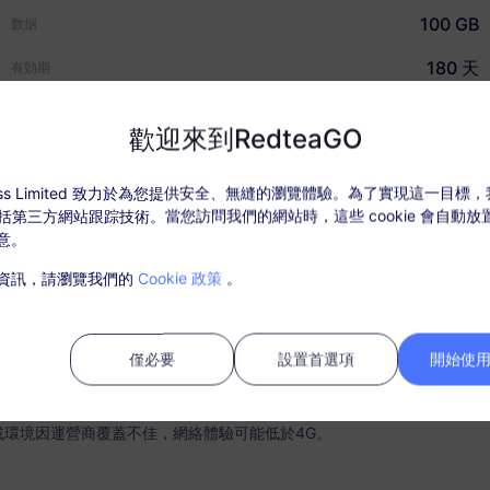
100 GB
数据
180 天
有効期
快速指南
USD $70.00
价格
歡迎來到RedteaGO
ccess Limited 致力於為您提供安全、無縫的瀏覽體驗。為了實現這一目標
，包括第三方網站跟踪技術。當您訪問我們的網站時，這些 cookie 會自動
意。
套餐詳情
覆蓋地區和網路訊息
用戶評
資訊，請瀏覽我們的
Cookie 政策
。
什麼選擇 RedteaGO eSI
活套餐後，在“我的訂單”中充值。
需SIM卡，購買後請在60天內激活，過期未激活套餐將無法使用和退款；
僅必要
設置首選項
開始使用 
內，套餐流量使用完畢，則會停止服務；
或環境因運營商覆蓋不佳，網絡體驗可能低於4G。