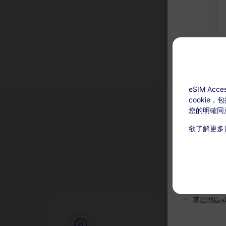
eSIM A
cookie
您的明確同
欲了解更多
為
充值可用：激
本服務無
在有效期
某些地區