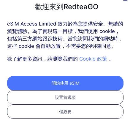
歐洲 Plus
歡迎來到RedteaGO
30 GB
90 天
eSIM Access Limited 致力於為您提供安全、無縫的
USD 27.00
詳情
瀏覽體驗。為了實現這一目標，我們使用 cookie，
包括第三方網站跟踪技術。當您訪問我們的網站時，
歐洲 Plus
這些 cookie 會自動放置，不需要您的明確同意。
50 GB
180 天
欲了解更多資訊，請瀏覽我們的
Cookie 政策
。
USD 36.00
詳情
開始使用 eSIM
歐洲 Plus
100 GB
180 天
設置首選項
USD 68.00
詳情
僅必要