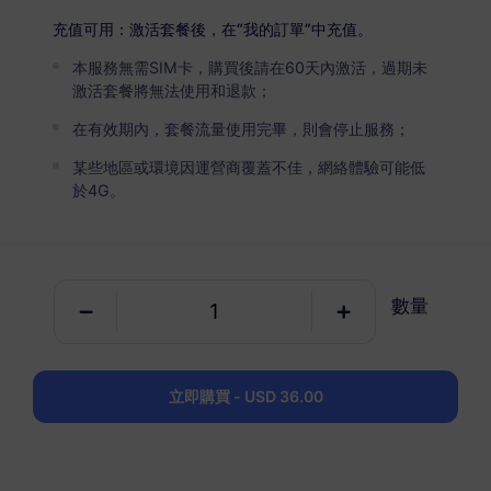
歐洲 Plus
高級版
充值可用：激活套餐後，在“我的訂單”中充值。
無限流量
本服務無需SIM卡，購買後請在60天內激活，過期未
適合重度數據用戶
激活套餐將無法使用和退款；
USD 5.80 / 天
詳情
在有效期內，套餐流量使用完畢，則會停止服務；
某些地區或環境因運營商覆蓋不佳，網絡體驗可能低
於4G。
純數據套餐
歐洲 Plus
1 GB
7 天
數量
USD 1.50
詳情
立即購買 - USD 36.00
歐洲 Plus
3 GB
30 天
USD 4.00
詳情