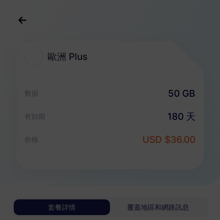
中文(繁体)
USD
>
全部地區
>
歐洲 Plus
歐洲 Plus
歐洲 Plus eSIM 套餐
50 GB
数据
無限套餐
180 天
有効期
享受無限流量，按日靈活付費
USD $36.00
歐洲 Plus
价格
基礎版
無限流量
適合輕度數據用戶
USD 0.70 / 天
詳情
套餐詳情
覆蓋地區和網路訊息