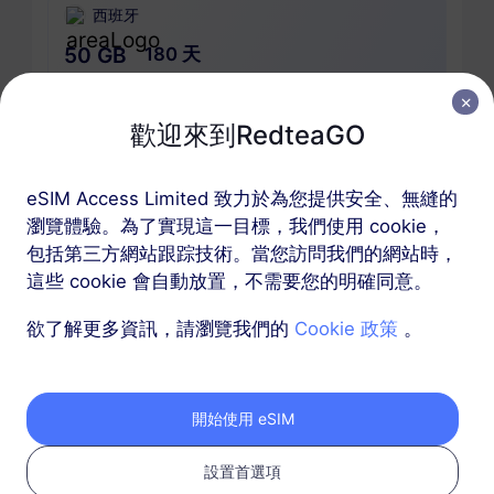
西班牙
50 GB
180 天
USD 25.80
詳情
歡迎來到RedteaGO
包含西班牙的區域套餐
eSIM Access Limited 致力於為您提供安全、無縫的
瀏覽體驗。為了實現這一目標，我們使用 cookie，
歐洲（37個國家）
包括第三方網站跟踪技術。當您訪問我們的網站時，
200 MB
1 天
這些 cookie 會自動放置，不需要您的明確同意。
USD 0.52
詳情
欲了解更多資訊，請瀏覽我們的
Cookie 政策
。
歐洲（37個國家）
開始使用 eSIM
1 GB
7 天
USD 1.90
詳情
設置首選項