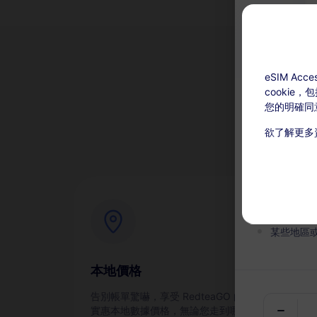
eSIM A
cookie
為
您的明確同
欲了解更多
充值可用：激
本服務無
在有效期
某些地區
本地價格
即
告別帳單驚嚇，享受 RedteaGO 的
通過
實惠本地數據價格，無論您走到哪裡