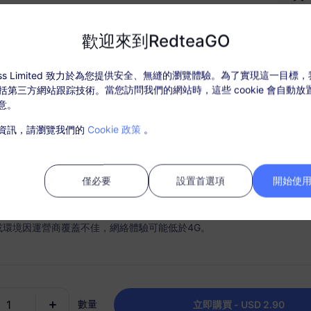
USD $2.90
价格
歡迎來到RedteaGO
ccess Limited 致力於為您提供安全、無縫的瀏覽體驗。為了實現這一目標
，包括第三方網站跟踪技術。當您訪問我們的網站時，這些 cookie 會自動
什麼選擇 RedteaGO eSI
意。
套餐詳情
覆蓋地區和網路訊息
資訊，請瀏覽我們的
Cookie 政策
。
活套餐後，在“我的訂單”中充值。
需SIM卡，購買後請在30天內激活，過期未激活套餐將無法使用和退款；
僅必要
設置首選項
開始使用 
內，套餐流量使用完畢，則會停止服務；
或環境因運營商覆蓋不佳，網絡體驗可能低於4G。
時連接
充值選項
手機順利快速地激活您的 eSIM
根據需要輕鬆充值您的數據計
數量
為每個目的地保留一個套餐。
立即購買 - USD 2.90