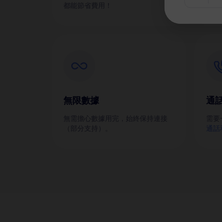
都能節省費用！
無限數據
通
無需擔心數據用完，始終保持連接
需要
（部分支持）。
通話