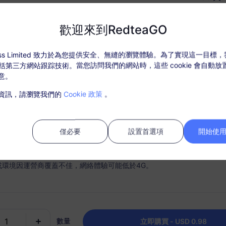
USD $0.98
价格
歡迎來到RedteaGO
ccess Limited 致力於為您提供安全、無縫的瀏覽體驗。為了實現這一目標
，包括第三方網站跟踪技術。當您訪問我們的網站時，這些 cookie 會自動
什麼選擇 RedteaGO eSI
意。
套餐詳情
覆蓋地區和網路訊息
資訊，請瀏覽我們的
Cookie 政策
。
活套餐後，在“我的訂單”中充值。
需SIM卡，購買後請在30天內激活，過期未激活套餐將無法使用和退款；
僅必要
設置首選項
開始使用 
內，套餐流量使用完畢，則會停止服務；
或環境因運營商覆蓋不佳，網絡體驗可能低於4G。
時連接
充值選項
手機順利快速地激活您的 eSIM
根據需要輕鬆充值您的數據計
數量
為每個目的地保留一個套餐。
立即購買 - USD 0.98