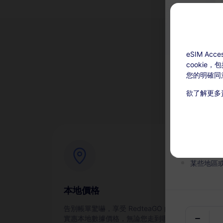
eSIM A
cookie
為
您的明確同
欲了解更多
充值可用：激
本服務無
在有效期
某些地區
本地價格
即
告別帳單驚嚇，享受 RedteaGO 的
通過
實惠本地數據價格，無論您走到哪裡