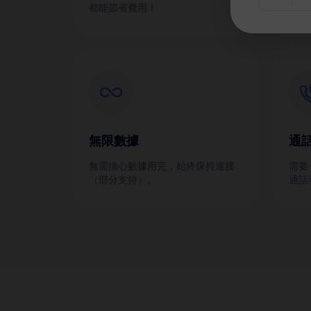
都能節省費用！
無限數據
通
無需擔心數據用完，始終保持連接
需要
（部分支持）。
通話