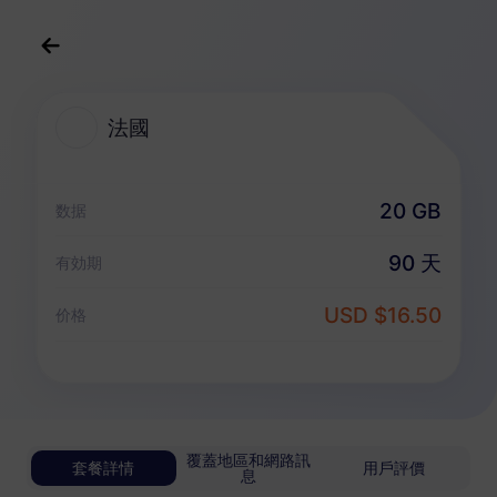
中文(繁体)
USD
>
全部地區
>
法國
法國
法國 eSIM 套餐
20 GB
数据
無限套餐
90 天
有効期
享受無限流量，按日靈活付費
USD $16.50
法國
价格
基礎版
無限流量
適合輕度數據用戶
USD 0.70 / 天
詳情
覆蓋地區和網路訊
套餐詳情
用戶評價
息