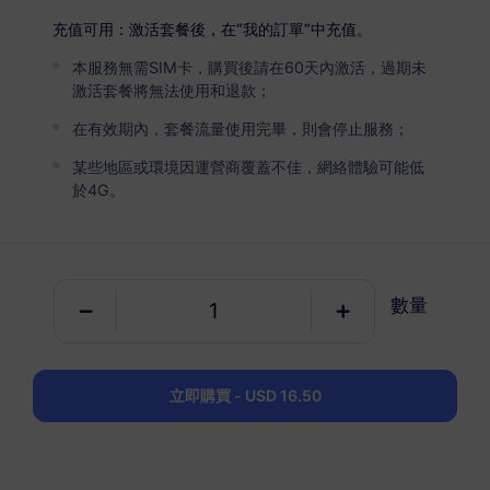
法國
高級版
充值可用：激活套餐後，在“我的訂單”中充值。
無限流量
本服務無需SIM卡，購買後請在60天內激活，過期未
適合重度數據用戶
激活套餐將無法使用和退款；
USD 4.90 / 天
詳情
在有效期內，套餐流量使用完畢，則會停止服務；
某些地區或環境因運營商覆蓋不佳，網絡體驗可能低
於4G。
純數據套餐
法國
1 GB
30 天
數量
USD 2.50
詳情
立即購買 - USD 16.50
法國
3 GB
30 天
USD 6.00
詳情