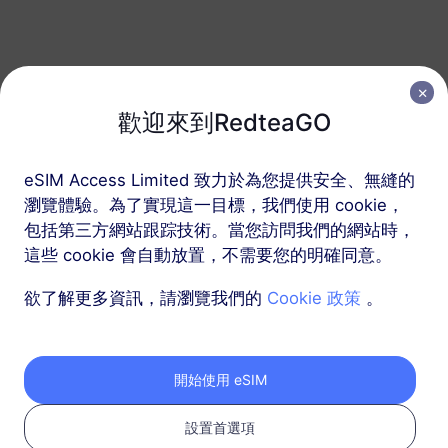
法國
50 GB
180 天
USD 37.90
詳情
歡迎來到RedteaGO
包含法國的區域套餐
eSIM Access Limited 致力於為您提供安全、無縫的
瀏覽體驗。為了實現這一目標，我們使用 cookie，
Alps雪季專用
包括第三方網站跟踪技術。當您訪問我們的網站時，
10 GB
60 天
這些 cookie 會自動放置，不需要您的明確同意。
USD 8.00
詳情
欲了解更多資訊，請瀏覽我們的
Cookie 政策
。
Alps雪季專用
開始使用 eSIM
20 GB
90 天
USD 14.00
詳情
設置首選項