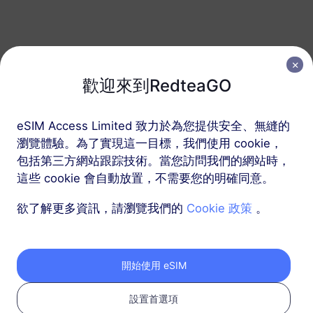
法國
50 GB
180 天
USD 37.90
詳情
歡迎來到RedteaGO
包含法國的區域套餐
eSIM Access Limited 致力於為您提供安全、無縫的
瀏覽體驗。為了實現這一目標，我們使用 cookie，
Alps雪季專用
包括第三方網站跟踪技術。當您訪問我們的網站時，
10 GB
60 天
這些 cookie 會自動放置，不需要您的明確同意。
USD 8.00
詳情
欲了解更多資訊，請瀏覽我們的
Cookie 政策
。
Alps雪季專用
開始使用 eSIM
20 GB
90 天
USD 14.00
詳情
設置首選項