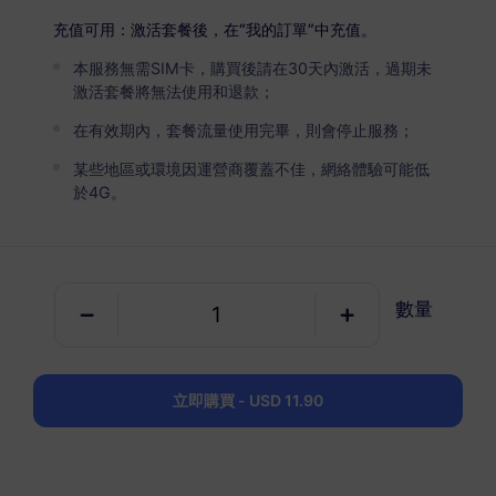
法國
高級版
充值可用：激活套餐後，在“我的訂單”中充值。
無限流量
本服務無需SIM卡，購買後請在30天內激活，過期未
適合重度數據用戶
激活套餐將無法使用和退款；
USD 4.90 / 天
詳情
在有效期內，套餐流量使用完畢，則會停止服務；
某些地區或環境因運營商覆蓋不佳，網絡體驗可能低
於4G。
純數據套餐
法國
1 GB
30 天
數量
USD 2.50
詳情
立即購買 - USD 11.90
法國
3 GB
30 天
USD 6.00
詳情