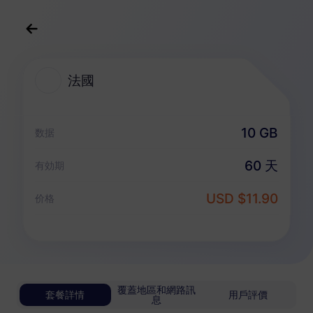
中文(繁体)
USD
>
全部地區
>
法國
法國
法國 eSIM 套餐
10 GB
数据
無限套餐
60 天
有効期
享受無限流量，按日靈活付費
USD $11.90
法國
价格
基礎版
無限流量
適合輕度數據用戶
USD 0.70 / 天
詳情
覆蓋地區和網路訊
套餐詳情
用戶評價
息