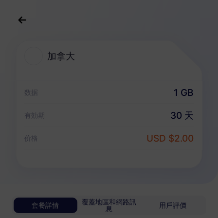
中文(繁体)
USD
>
全部地區
>
加拿大
加拿大
加拿大 eSIM 套餐
1 GB
数据
無限套餐
30 天
有効期
享受無限流量，按日靈活付費
USD $2.00
加拿大
价格
基礎版
無限流量
適合輕度數據用戶
USD 1.00 / 天
詳情
覆蓋地區和網路訊
套餐詳情
用戶評價
息