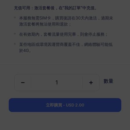
加拿大
高級版
充值可用：激活套餐後，在“我的訂單”中充值。
無限流量
本服務無需SIM卡，購買後請在30天內激活，過期未
適合重度數據用戶
激活套餐將無法使用和退款；
USD 9.90 / 天
詳情
在有效期內，套餐流量使用完畢，則會停止服務；
某些地區或環境因運營商覆蓋不佳，網絡體驗可能低
於4G。
純數據套餐
加拿大
100 MB
1 天
數量
USD 0.90
詳情
立即購買 - USD 2.00
加拿大
1 GB
30 天
USD 2.00
詳情