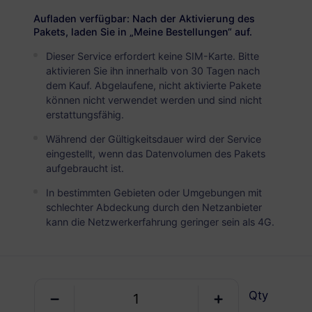
USA
PREMIUM
Aufladen verfügbar: Nach der Aktivierung des
Unbegrenzte Daten
Pakets, laden Sie in „Meine Bestellungen“ auf.
Ideal für intensive Datennutzer
Dieser Service erfordert keine SIM-Karte. Bitte
aktivieren Sie ihn innerhalb von 30 Tagen nach
USD 4.90 / Tag
Details
dem Kauf. Abgelaufene, nicht aktivierte Pakete
können nicht verwendet werden und sind nicht
erstattungsfähig.
Nur Datenpaket
Während der Gültigkeitsdauer wird der Service
eingestellt, wenn das Datenvolumen des Pakets
USA
aufgebraucht ist.
1 GB
30 Tage
In bestimmten Gebieten oder Umgebungen mit
schlechter Abdeckung durch den Netzanbieter
USD 1.60
Details
kann die Netzwerkerfahrung geringer sein als 4G.
USA
3 GB
30 Tage
Qty
USD 3.00
Details