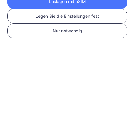
Loslegen mit eSIM
Anrufe & SMS verfügbar
Legen Sie die Einstellungen fest
USD 14.90
Details
Nur notwendig
USA
10 GB
30 Tage
Anrufe & SMS verfügbar
USD 19.90
Details
USA
20 GB
30 Tage
Anrufe & SMS verfügbar
USD 29.90
Details