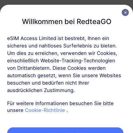
USD 5.50
Details
Willkommen bei RedteaGO
USA
2 GB
15 Tage
eSIM Access Limited ist bestrebt, Ihnen ein
Anrufe & SMS verfügbar
sicheres und nahtloses Surferlebnis zu bieten.
USD 9.00
Details
Um dies zu erreichen, verwenden wir Cookies,
einschließlich Website-Tracking-Technologien
von Drittanbietern. Diese Cookies werden
USA
automatisch gesetzt, wenn Sie unsere Websites
3 GB
30 Tage
besuchen und bedürfen nicht Ihrer
ausdrücklichen Zustimmung.
Anrufe & SMS verfügbar
USD 10.90
Details
Für weitere Informationen besuchen Sie bitte
unsere
Cookie-Richtlinie
.
USA
5 GB
30 Tage