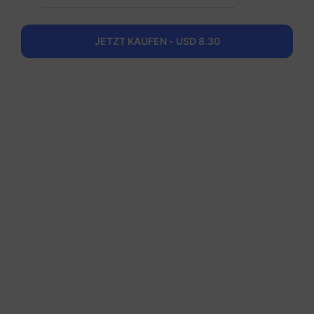
JETZT KAUFEN - USD 8.30
USA
5 GB
30 Tage
USD 4.60
Details
USA
10 GB
60 Tage
USD 8.30
Details
USA
20 GB
90 Tage
USD 16.30
Details