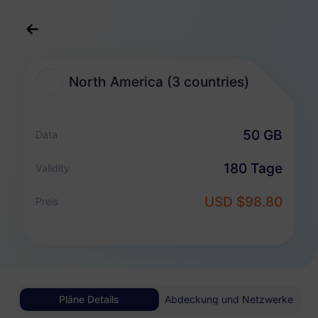
Deutsch
USD
>
Reiseziele
>
North America...countries)
North America (3 countries)
North America (3 countries) eSIM-Pakete
50 GB
Data
Nur Datenpaket
180 Tage
Validity
North America (3 countries)
USD $98.80
Preis
1 GB
30 Tage
USD 2.70
Details
North America (3 countries)
Pläne Details
Abdeckung und Netzwerke
3 GB
30 Tage