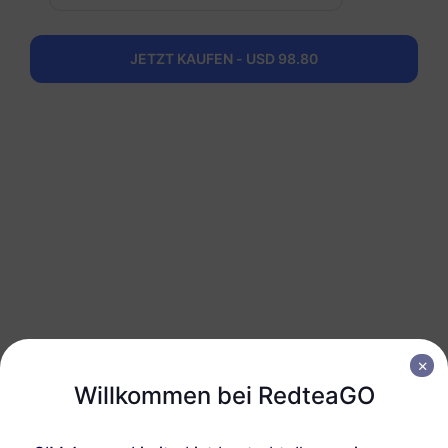
North America (3 countries)
JETZT KAUFEN - USD 98.80
50 GB
180 Tage
USD 98.80
Details
Holen Sie sich Ihre
RedteaGO eSIM in 3
Schritten
Willkommen bei RedteaGO