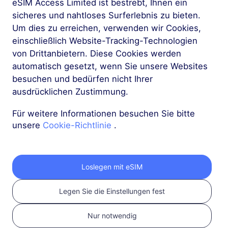
eSIM Access Limited ist bestrebt, Ihnen ein
sicheres und nahtloses Surferlebnis zu bieten.
Um dies zu erreichen, verwenden wir Cookies,
einschließlich Website-Tracking-Technologien
von Drittanbietern. Diese Cookies werden
automatisch gesetzt, wenn Sie unsere Websites
besuchen und bedürfen nicht Ihrer
ausdrücklichen Zustimmung.
1
Für weitere Informationen besuchen Sie bitte
Erste Schritte
unsere
Cookie-Richtlinie
.
Bestätigen Sie, dass
Ihr Gerät eSIM-
kompatibel und
Loslegen mit eSIM
entsperrt ist
Legen Sie die Einstellungen fest
Überprüfen Sie die
Kompatibilität
Nur notwendig