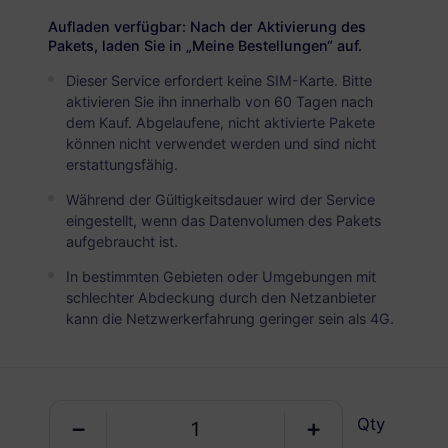
USD 6.20
Details
Aufladen verfügbar: Nach der Aktivierung des
Pakets, laden Sie in „Meine Bestellungen“ auf.
Dieser Service erfordert keine SIM-Karte. Bitte
North America (3 countries)
aktivieren Sie ihn innerhalb von 60 Tagen nach
5 GB
30 Tage
dem Kauf. Abgelaufene, nicht aktivierte Pakete
können nicht verwendet werden und sind nicht
USD 10.30
Details
erstattungsfähig.
Während der Gültigkeitsdauer wird der Service
North America (3 countries)
eingestellt, wenn das Datenvolumen des Pakets
aufgebraucht ist.
10 GB
60 Tage
In bestimmten Gebieten oder Umgebungen mit
USD 20.50
Details
schlechter Abdeckung durch den Netzanbieter
kann die Netzwerkerfahrung geringer sein als 4G.
North America (3 countries)
20 GB
90 Tage
USD 40.00
Details
Qty