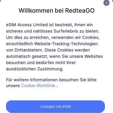
Willkommen bei RedteaGO
Heiß
Heiß
Hong Kong
Das chinesische Festland
eSIM Access Limited ist bestrebt, Ihnen ein
Heiß
Heiß
sicheres und nahtloses Surferlebnis zu bieten.
Japan
Saudi Arabia
Um dies zu erreichen, verwenden wir Cookies,
einschließlich Website-Tracking-Technologien
von Drittanbietern. Diese Cookies werden
Heiß
Heiß
automatisch gesetzt, wenn Sie unsere Websites
Thailand
Singapur
besuchen und bedürfen nicht Ihrer
ausdrücklichen Zustimmung.
Heiß
Heiß
Südkorea
Vietnam
Für weitere Informationen besuchen Sie bitte
unsere
Cookie-Richtlinie
.
Heiß
Heiß
Malaysia
Indonesien
Loslegen mit eSIM