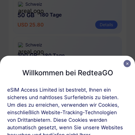
Schweiz
50 GB
180 Tage
USD 25.80
Details
Schweiz
100 GB
180 Tage
USD 51.60
Details
Willkommen bei RedteaGO
eSIM Access Limited ist bestrebt, Ihnen ein
Regionale Pakete einschlieBlich Schweiz
sicheres und nahtloses Surferlebnis zu bieten.
Um dies zu erreichen, verwenden wir Cookies,
Alps Snow Pass
einschließlich Website-Tracking-Technologien
10 GB
60 Tage
von Drittanbietern. Diese Cookies werden
USD 8.00
Details
automatisch gesetzt, wenn Sie unsere Websites