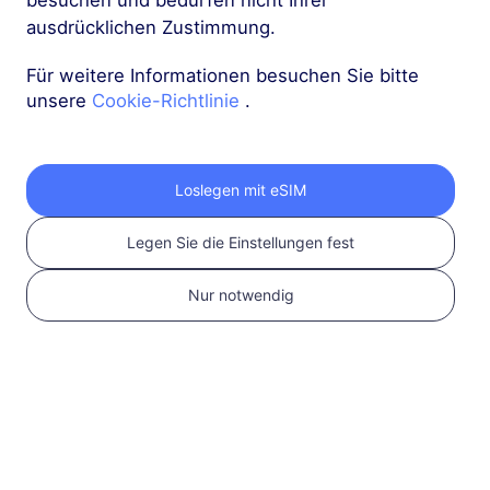
besuchen und bedürfen nicht Ihrer
ausdrücklichen Zustimmung.
Alps Snow Pass
Für weitere Informationen besuchen Sie bitte
20 GB
90 Tage
unsere
Cookie-Richtlinie
.
USD 14.00
Details
Alps Snow Pass
Loslegen mit eSIM
50 GB
180 Tage
Legen Sie die Einstellungen fest
USD 33.00
Details
Nur notwendig
Europa (37 Länder)
200 MB
1 Tag
USD 0.52
Details
Mehr