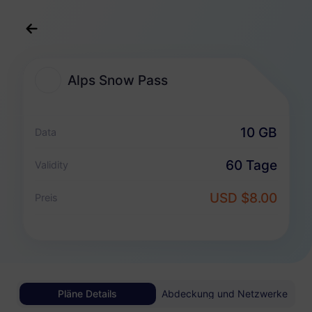
Deutsch
USD
>
Reiseziele
>
Alps Snow Pass
Alps Snow Pass
Alps Snow Pass eSIM-Pakete
10 GB
Data
Nur Datenpaket
60 Tage
Validity
Alps Snow Pass
USD $8.00
Preis
10 GB
60 Tage
USD 8.00
Details
Alps Snow Pass
Pläne Details
Abdeckung und Netzwerke
20 GB
90 Tage