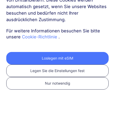
von Drittanbietern. Diese Cookies werden
Kompatibilität
automatisch gesetzt, wenn Sie unsere Websites
besuchen und bedürfen nicht Ihrer
ausdrücklichen Zustimmung.
Für weitere Informationen besuchen Sie bitte
unsere
Cookie-Richtlinie
.
Loslegen mit eSIM
2
Legen Sie die Einstellungen fest
eSIM-Plan wählen
Nur notwendig
Wählen und kaufen Sie
eine eSIM für Ihre
internationale Reise