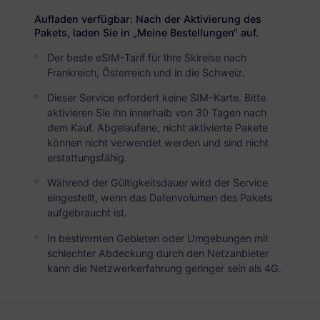
USD 14.00
Details
Aufladen verfügbar: Nach der Aktivierung des
Pakets, laden Sie in „Meine Bestellungen“ auf.
Der beste eSIM-Tarif für Ihre Skireise nach
Alps Snow Pass
Frankreich, Österreich und in die Schweiz.
50 GB
180 Tage
Dieser Service erfordert keine SIM-Karte. Bitte
USD 33.00
Details
aktivieren Sie ihn innerhalb von 30 Tagen nach
dem Kauf. Abgelaufene, nicht aktivierte Pakete
können nicht verwendet werden und sind nicht
erstattungsfähig.
Während der Gültigkeitsdauer wird der Service
eingestellt, wenn das Datenvolumen des Pakets
aufgebraucht ist.
Holen Sie sich Ihre
In bestimmten Gebieten oder Umgebungen mit
RedteaGO eSIM in 3
schlechter Abdeckung durch den Netzanbieter
kann die Netzwerkerfahrung geringer sein als 4G.
Schritten