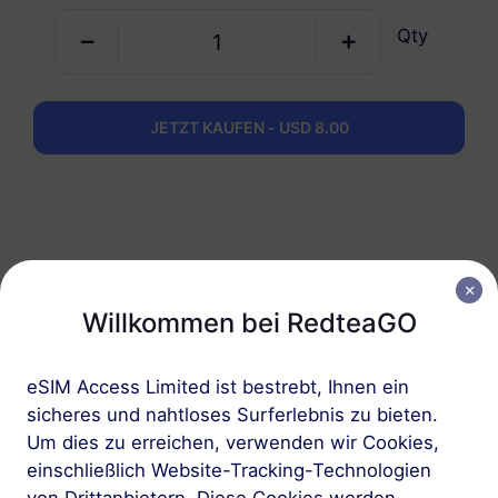
Qty
JETZT KAUFEN - USD 8.00
1
Erste Schritte
Willkommen bei RedteaGO
Bestätigen Sie, dass
Ihr Gerät eSIM-
eSIM Access Limited ist bestrebt, Ihnen ein
kompatibel und
sicheres und nahtloses Surferlebnis zu bieten.
entsperrt ist
Um dies zu erreichen, verwenden wir Cookies,
einschließlich Website-Tracking-Technologien
Überprüfen Sie die