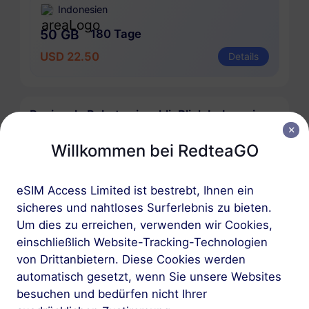
Indonesien
50 GB
180 Tage
USD 22.50
Details
Regionale Pakete einschlieBlich Indonesien
Willkommen bei RedteaGO
Asien (10+ Regionen)
100 MB
1 Tag
eSIM Access Limited ist bestrebt, Ihnen ein
USD 1.00
Details
sicheres und nahtloses Surferlebnis zu bieten.
Um dies zu erreichen, verwenden wir Cookies,
Asien (10+ Regionen)
einschließlich Website-Tracking-Technologien
von Drittanbietern. Diese Cookies werden
1 GB
30 Tage
automatisch gesetzt, wenn Sie unsere Websites
USD 3.80
Details
besuchen und bedürfen nicht Ihrer