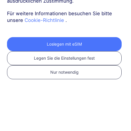
ausdrücklichen Zustimmung.
Asien (10+ Regionen)
Für weitere Informationen besuchen Sie bitte
unsere
Cookie-Richtlinie
.
3 GB
30 Tage
USD 9.10
Details
Loslegen mit eSIM
Asien (10+ Regionen)
Legen Sie die Einstellungen fest
5 GB
30 Tage
USD 14.00
Details
Nur notwendig
Mehr