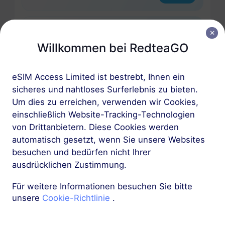
Asien (10+ Regionen)
Willkommen bei RedteaGO
3 GB
30 Tage
USD 9.10
Details
eSIM Access Limited ist bestrebt, Ihnen ein
sicheres und nahtloses Surferlebnis zu bieten.
Asien (10+ Regionen)
Um dies zu erreichen, verwenden wir Cookies,
5 GB
einschließlich Website-Tracking-Technologien
30 Tage
von Drittanbietern. Diese Cookies werden
USD 14.00
Details
automatisch gesetzt, wenn Sie unsere Websites
besuchen und bedürfen nicht Ihrer
Mehr
ausdrücklichen Zustimmung.
Für weitere Informationen besuchen Sie bitte
unsere
Cookie-Richtlinie
.