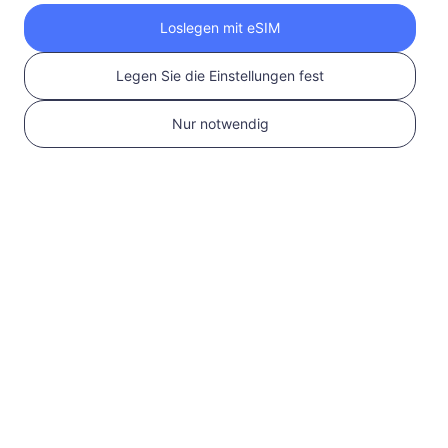
Holen Sie sich Ihre
Loslegen mit eSIM
RedteaGO eSIM in 3
Legen Sie die Einstellungen fest
Schritten
Nur notwendig
1