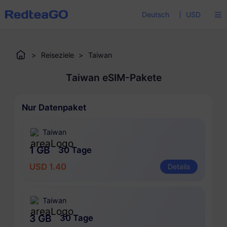
Deutsch
USD
>
Reiseziele
>
Taiwan
Taiwan eSIM-Pakete
Nur Datenpaket
Taiwan
1 GB
30 Tage
USD 1.40
Details
Taiwan
3 GB
30 Tage