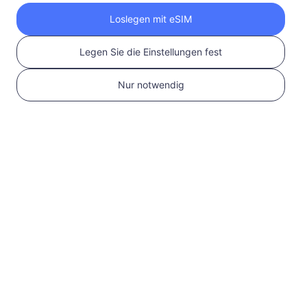
Holen Sie sich Ihre
Loslegen mit eSIM
RedteaGO eSIM in 3
Legen Sie die Einstellungen fest
Schritten
Nur notwendig
1