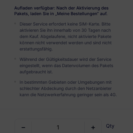
USD 3.90
Details
Aufladen verfügbar: Nach der Aktivierung des
Pakets, laden Sie in „Meine Bestellungen“ auf.
Dieser Service erfordert keine SIM-Karte. Bitte
Taiwan
aktivieren Sie ihn innerhalb von 30 Tagen nach
5 GB
30 Tage
dem Kauf. Abgelaufene, nicht aktivierte Pakete
können nicht verwendet werden und sind nicht
USD 6.20
Details
erstattungsfähig.
Während der Gültigkeitsdauer wird der Service
Taiwan
eingestellt, wenn das Datenvolumen des Pakets
aufgebraucht ist.
10 GB
60 Tage
In bestimmten Gebieten oder Umgebungen mit
USD 10.50
Details
schlechter Abdeckung durch den Netzanbieter
kann die Netzwerkerfahrung geringer sein als 4G.
Taiwan
20 GB
90 Tage
USD 15.60
Details
Qty