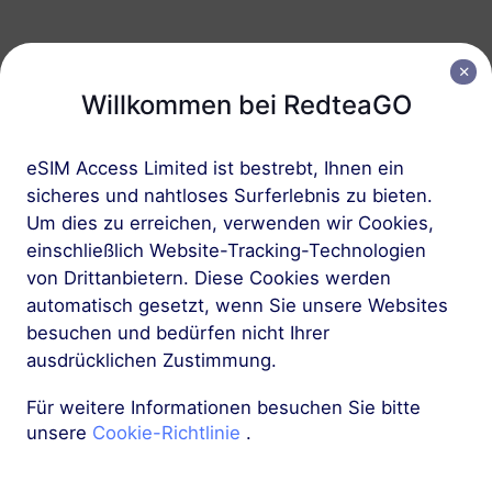
Asien (10+ Regionen)
Willkommen bei RedteaGO
3 GB
30 Tage
USD 9.10
Details
eSIM Access Limited ist bestrebt, Ihnen ein
sicheres und nahtloses Surferlebnis zu bieten.
Asien (10+ Regionen)
Um dies zu erreichen, verwenden wir Cookies,
5 GB
einschließlich Website-Tracking-Technologien
30 Tage
von Drittanbietern. Diese Cookies werden
USD 14.00
Details
automatisch gesetzt, wenn Sie unsere Websites
besuchen und bedürfen nicht Ihrer
Mehr
ausdrücklichen Zustimmung.
Für weitere Informationen besuchen Sie bitte
unsere
Cookie-Richtlinie
.