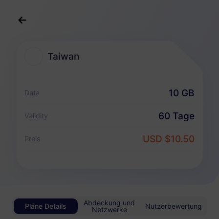
Deutsch
USD
>
Reiseziele
>
Taiwan
Taiwan
Taiwan eSIM-Pakete
10 GB
Data
Nur Datenpaket
60 Tage
Validity
Taiwan
USD $10.50
Preis
1 GB
30 Tage
USD 1.40
Details
Taiwan
Abdeckung und
Pläne Details
Nutzerbewertung
3 GB
Netzwerke
30 Tage