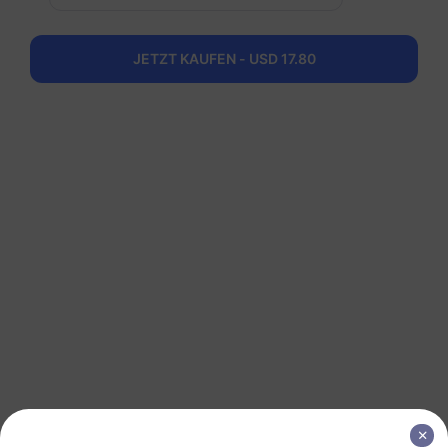
USA und Kanada
JETZT KAUFEN - USD 17.80
20 GB
90 Tage
USD 31.50
Details
USA und Kanada
30 GB
90 Tage
USD 39.90
Details
USA und Kanada
50 GB
180 Tage
USD 65.90
Details