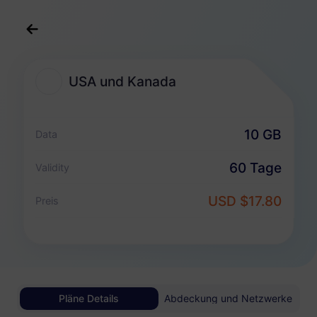
Deutsch
USD
>
Reiseziele
>
USA und Kanada
USA und Kanada
USA und Kanada eSIM-Pakete
10 GB
Data
Nur Datenpaket
60 Tage
Validity
USA und Kanada
USD $17.80
Preis
500 MB
1 Tag
USD 1.80
Details
USA und Kanada
Pläne Details
Abdeckung und Netzwerke
1 GB
30 Tage