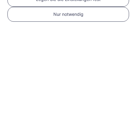
1
Nur notwendig
Erste Schritte
Bestätigen Sie, dass
Ihr Gerät eSIM-
kompatibel und
entsperrt ist
Überprüfen Sie die
Kompatibilität