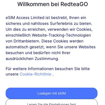
Willkommen bei RedteaGO
eSIM Access Limited ist bestrebt, Ihnen ein
Holen Sie sich Ihre
sicheres und nahtloses Surferlebnis zu bieten.
Um dies zu erreichen, verwenden wir Cookies,
RedteaGO eSIM in 3
einschließlich Website-Tracking-Technologien
von Drittanbietern. Diese Cookies werden
Schritten
automatisch gesetzt, wenn Sie unsere Websites
besuchen und bedürfen nicht Ihrer
ausdrücklichen Zustimmung.
Für weitere Informationen besuchen Sie bitte
unsere
Cookie-Richtlinie
.
Loslegen mit eSIM
Legen Sie die Einstellungen fest