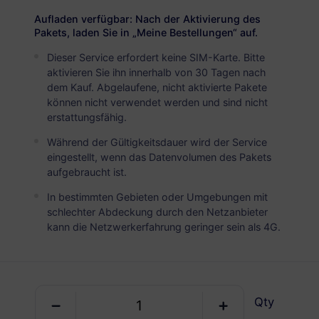
USD 2.05
Details
Aufladen verfügbar: Nach der Aktivierung des
Pakets, laden Sie in „Meine Bestellungen“ auf.
Dieser Service erfordert keine SIM-Karte. Bitte
USA und Kanada
aktivieren Sie ihn innerhalb von 30 Tagen nach
3 GB
30 Tage
dem Kauf. Abgelaufene, nicht aktivierte Pakete
können nicht verwendet werden und sind nicht
USD 6.18
Details
erstattungsfähig.
Während der Gültigkeitsdauer wird der Service
USA und Kanada
eingestellt, wenn das Datenvolumen des Pakets
aufgebraucht ist.
5 GB
30 Tage
In bestimmten Gebieten oder Umgebungen mit
USD 10.40
Details
schlechter Abdeckung durch den Netzanbieter
kann die Netzwerkerfahrung geringer sein als 4G.
USA und Kanada
10 GB
60 Tage
USD 17.80
Details
Qty