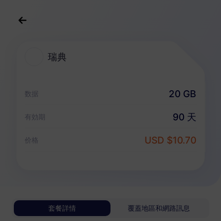
中文(繁体)
USD
>
全部地區
>
瑞典
瑞典
瑞典 eSIM 套餐
20 GB
数据
純數據套餐
90 天
有効期
瑞典
USD $10.70
价格
1 GB
30 天
USD 0.98
詳情
瑞典
套餐詳情
覆蓋地區和網路訊息
3 GB
30 天