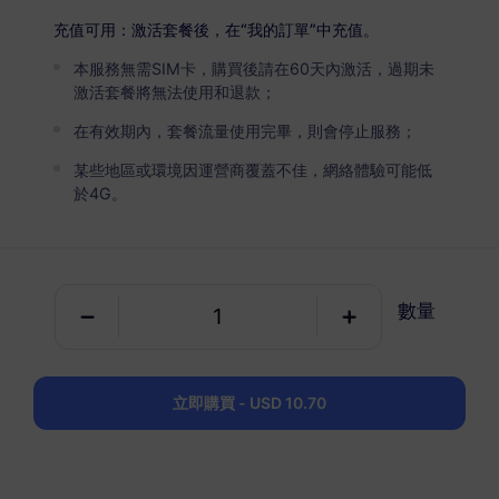
USD 2.90
詳情
充值可用：激活套餐後，在“我的訂單”中充值。
本服務無需SIM卡，購買後請在60天內激活，過期未
瑞典
激活套餐將無法使用和退款；
5 GB
30 天
在有效期內，套餐流量使用完畢，則會停止服務；
USD 4.90
詳情
某些地區或環境因運營商覆蓋不佳，網絡體驗可能低
於4G。
瑞典
10 GB
60 天
數量
USD 6.30
詳情
瑞典
立即購買 - USD 10.70
20 GB
90 天
USD 10.70
詳情