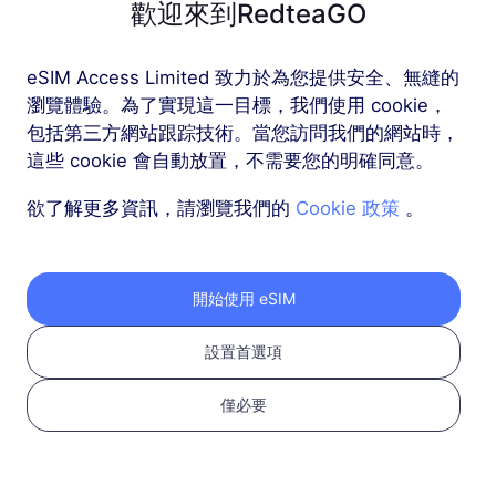
歡迎來到RedteaGO
歐洲（37個國家）
eSIM Access Limited 致力於為您提供安全、無縫的
1 GB
30 天
瀏覽體驗。為了實現這一目標，我們使用 cookie，
包括第三方網站跟踪技術。當您訪問我們的網站時，
USD 2.30
詳情
這些 cookie 會自動放置，不需要您的明確同意。
欲了解更多資訊，請瀏覽我們的
Cookie 政策
。
歐洲（37個國家）
3 GB
30 天
USD 4.10
詳情
開始使用 eSIM
設置首選項
更多
僅必要