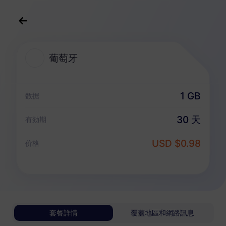
中文(繁体)
USD
>
全部地區
>
葡萄牙
葡萄牙
葡萄牙 eSIM 套餐
1 GB
数据
純數據套餐
30 天
有効期
葡萄牙
USD $0.98
价格
1 GB
30 天
USD 0.98
詳情
葡萄牙
套餐詳情
覆蓋地區和網路訊息
3 GB
30 天