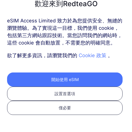
歡迎來到RedteaGO
歐洲（37個國家）
eSIM Access Limited 致力於為您提供安全、無縫的
1 GB
30 天
瀏覽體驗。為了實現這一目標，我們使用 cookie，
包括第三方網站跟踪技術。當您訪問我們的網站時，
USD 2.30
詳情
這些 cookie 會自動放置，不需要您的明確同意。
欲了解更多資訊，請瀏覽我們的
Cookie 政策
。
歐洲（37個國家）
3 GB
30 天
USD 4.10
詳情
開始使用 eSIM
設置首選項
更多
僅必要