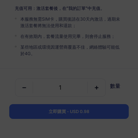
USD 2.90
詳情
充值可用：激活套餐後，在“我的訂單”中充值。
本服務無需SIM卡，購買後請在30天內激活，過期未
葡萄牙
激活套餐將無法使用和退款；
5 GB
30 天
在有效期內，套餐流量使用完畢，則會停止服務；
USD 4.90
詳情
某些地區或環境因運營商覆蓋不佳，網絡體驗可能低
於4G。
葡萄牙
10 GB
60 天
數量
USD 6.30
詳情
葡萄牙
立即購買 - USD 0.98
20 GB
90 天
USD 10.70
詳情