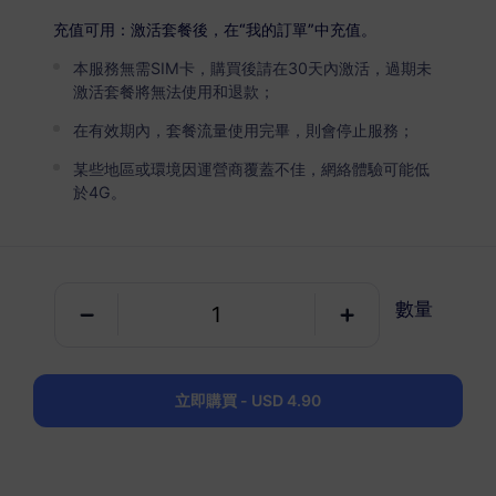
USD 2.90
詳情
充值可用：激活套餐後，在“我的訂單”中充值。
本服務無需SIM卡，購買後請在30天內激活，過期未
葡萄牙
激活套餐將無法使用和退款；
5 GB
30 天
在有效期內，套餐流量使用完畢，則會停止服務；
USD 4.90
詳情
某些地區或環境因運營商覆蓋不佳，網絡體驗可能低
於4G。
葡萄牙
10 GB
60 天
數量
USD 6.30
詳情
葡萄牙
立即購買 - USD 4.90
20 GB
90 天
USD 10.70
詳情