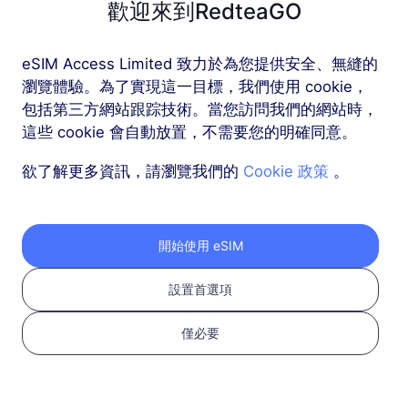
歡迎來到RedteaGO
歐洲（37個國家）
eSIM Access Limited 致力於為您提供安全、無縫的
1 GB
30 天
瀏覽體驗。為了實現這一目標，我們使用 cookie，
包括第三方網站跟踪技術。當您訪問我們的網站時，
USD 2.30
詳情
這些 cookie 會自動放置，不需要您的明確同意。
欲了解更多資訊，請瀏覽我們的
Cookie 政策
。
歐洲（37個國家）
3 GB
30 天
USD 4.10
詳情
開始使用 eSIM
設置首選項
更多
僅必要