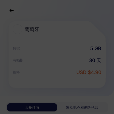
中文(繁体)
USD
>
全部地區
>
葡萄牙
葡萄牙
葡萄牙 eSIM 套餐
5 GB
数据
純數據套餐
30 天
有効期
葡萄牙
USD $4.90
价格
1 GB
30 天
USD 0.98
詳情
葡萄牙
套餐詳情
覆蓋地區和網路訊息
3 GB
30 天