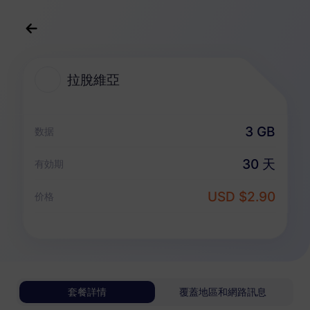
中文(繁体)
USD
>
全部地區
>
拉脫維亞
拉脫維亞
拉脫維亞 eSIM 套餐
3 GB
数据
純數據套餐
30 天
有効期
拉脫維亞
USD $2.90
价格
1 GB
30 天
USD 0.98
詳情
拉脫維亞
套餐詳情
覆蓋地區和網路訊息
3 GB
30 天