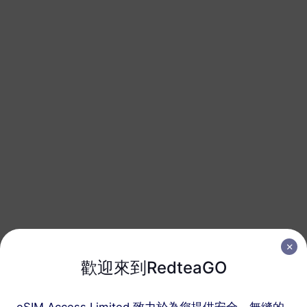
200 MB
1 天
USD 0.52
詳情
歐洲（37個國家）
1 GB
7 天
USD 1.90
詳情
歐洲（37個國家）
1 GB
30 天
USD 2.30
詳情
歐洲（37個國家）
歡迎來到RedteaGO
3 GB
30 天
USD 4.10
詳情
eSIM Access Limited 致力於為您提供安全、無縫的