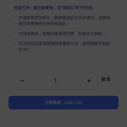
USD 2.90
詳情
充值可用：激活套餐後，在“我的訂單”中充值。
本服務無需SIM卡，購買後請在30天內激活，過期未
拉脫維亞
激活套餐將無法使用和退款；
5 GB
30 天
在有效期內，套餐流量使用完畢，則會停止服務；
USD 4.90
詳情
某些地區或環境因運營商覆蓋不佳，網絡體驗可能低
於4G。
拉脫維亞
10 GB
60 天
數量
USD 7.40
詳情
立即購買 - USD 2.90
包含拉脫維亞的區域套餐
歐洲（37個國家）