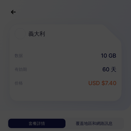
中文(繁体)
USD
>
全部地區
>
義大利
義大利
義大利 eSIM 套餐
10 GB
数据
純數據套餐
60 天
有効期
義大利
USD $7.40
价格
1 GB
30 天
USD 0.98
詳情
義大利
套餐詳情
覆蓋地區和網路訊息
3 GB
30 天