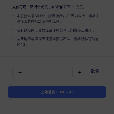
USD 2.90
詳情
充值可用：激活套餐後，在“我的訂單”中充值。
本服務無需SIM卡，購買後請在30天內激活，過期未
義大利
激活套餐將無法使用和退款；
5 GB
30 天
在有效期內，套餐流量使用完畢，則會停止服務；
USD 4.90
詳情
某些地區或環境因運營商覆蓋不佳，網絡體驗可能低
於4G。
義大利
10 GB
60 天
數量
USD 7.40
詳情
義大利
立即購買 - USD 7.40
20 GB
90 天
USD 8.90
詳情