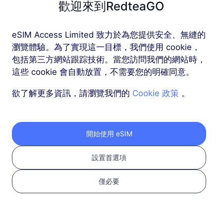
歡迎來到RedteaGO
歐洲（37個國家）
eSIM Access Limited 致力於為您提供安全、無縫的
1 GB
30 天
瀏覽體驗。為了實現這一目標，我們使用 cookie，
包括第三方網站跟踪技術。當您訪問我們的網站時，
USD 2.30
詳情
這些 cookie 會自動放置，不需要您的明確同意。
欲了解更多資訊，請瀏覽我們的
Cookie 政策
。
歐洲（37個國家）
3 GB
30 天
USD 4.10
詳情
開始使用 eSIM
設置首選項
更多
僅必要