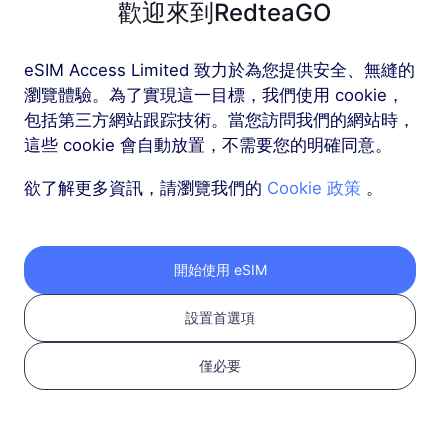
歡迎來到RedteaGO
歐洲（37個國家）
eSIM Access Limited 致力於為您提供安全、無縫的
1 GB
30 天
瀏覽體驗。為了實現這一目標，我們使用 cookie，
包括第三方網站跟踪技術。當您訪問我們的網站時，
USD 2.30
詳情
這些 cookie 會自動放置，不需要您的明確同意。
欲了解更多資訊，請瀏覽我們的
Cookie 政策
。
歐洲（37個國家）
3 GB
30 天
USD 4.10
詳情
開始使用 eSIM
設置首選項
更多
僅必要