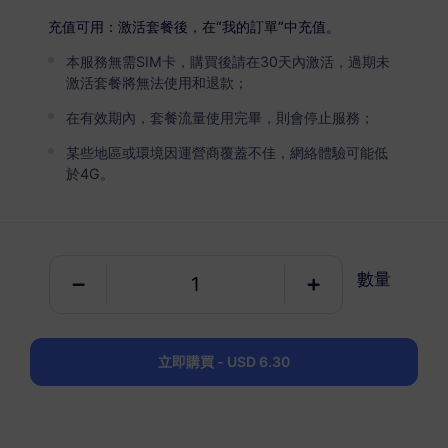
USD 2.90
詳情
充值可用：激活套餐後，在“我的訂單”中充值。
本服務無需SIM卡，購買後請在30天內激活，過期未
愛沙尼亞
激活套餐將無法使用和退款；
5 GB
30 天
在有效期內，套餐流量使用完畢，則會停止服務；
USD 4.90
詳情
某些地區或環境因運營商覆蓋不佳，網絡體驗可能低
於4G。
愛沙尼亞
10 GB
60 天
數量
USD 6.30
詳情
立即購買 - USD 6.30
包含愛沙尼亞的區域套餐
歐洲（37個國家）