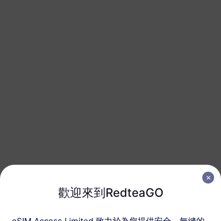
200 MB
1 天
USD 0.52
詳情
歐洲（37個國家）
1 GB
7 天
USD 1.90
詳情
歐洲（37個國家）
1 GB
30 天
USD 2.30
詳情
歐洲（37個國家）
歡迎來到RedteaGO
3 GB
30 天
USD 4.10
詳情
eSIM Access Limited 致力於為您提供安全、無縫的