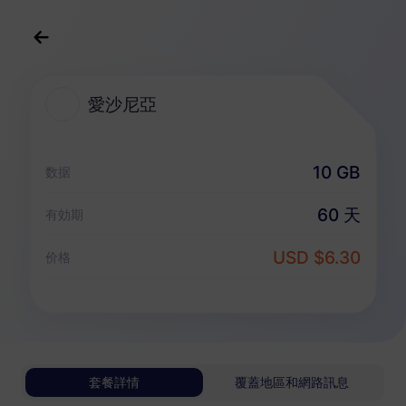
中文(繁体)
USD
>
全部地區
>
愛沙尼亞
愛沙尼亞
愛沙尼亞 eSIM 套餐
10 GB
数据
純數據套餐
60 天
有効期
愛沙尼亞
USD $6.30
价格
1 GB
30 天
USD 0.98
詳情
愛沙尼亞
套餐詳情
覆蓋地區和網路訊息
3 GB
30 天