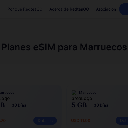
Q
Por qué RedteaGO
Acerca de RedteaGO
Asociación
Planes eSIM para Marruecos
arruecos
Marruecos
GB
5 GB
30 Días
30 Días
.70
Detalles
USD 11.90
Deta