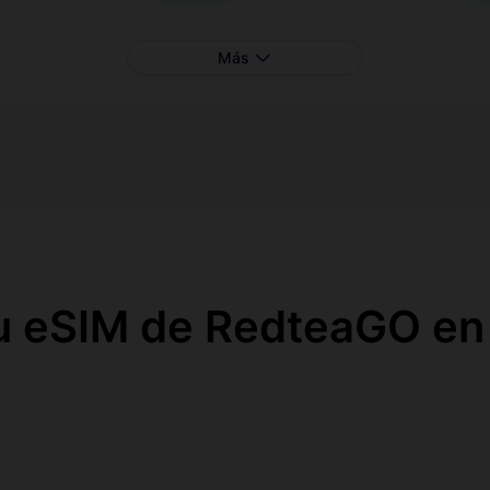
Más
u eSIM de RedteaGO en