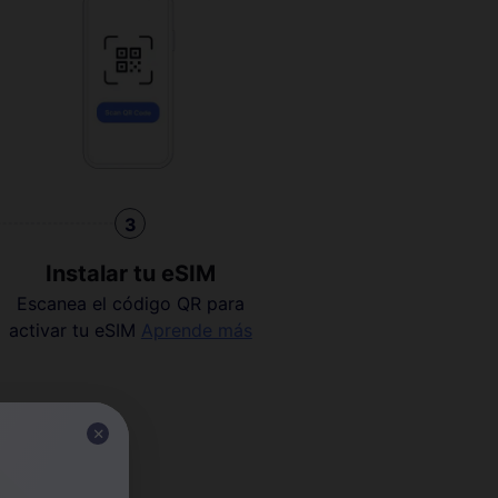
3
Instalar tu eSIM
Escanea el código QR para
activar tu eSIM
Aprende más