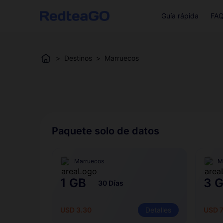
Guía rápida
FA
>
Destinos
>
Marruecos
Paquete solo de datos
Marruecos
M
1 GB
3 
30 Días
USD 3.30
Detalles
USD 7