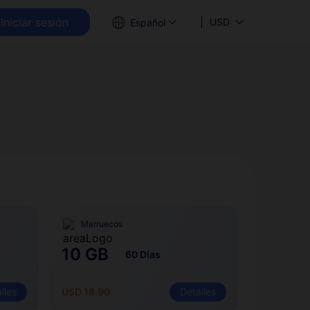
Iniciar sesión
USD
Español
Marruecos
10 GB
60 Días
lles
USD 18.90
Detalles