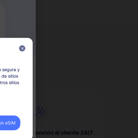
eSIM?
n segura y
 de sitios
ros sitios
eriores a la
legibles
on eSIM
cio se
Atención al cliente 24/7