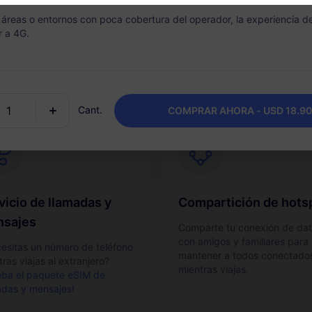
va tu eSIM de manera rápida
Recarga fácilmente tu plan d
s áreas o entornos con poca cobertura del operador, la experiencia 
cilla desde tu teléfono.
datos según sea necesario y
r a 4G.
mantén un paquete por desti
Cant.
COMPRAR AHORA - USD 18.90
vicio de llamadas y
Compartición de hots
sajes
Comparte tu conexión de da
con amigos y familiares para
esitas un número de teléfono
mantener a todos conectado
ras viajas al extranjero?
mientras viajas.
eba el paquete eSIM de
adas y mensajes!