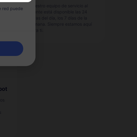
e
Nuestro equipo de servicio al
de red puede
cliente está disponible las 24
no.
horas del día, los 7 días de la
semana. Siempre estamos aquí
para ti.
pot
tos
s