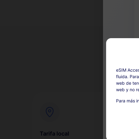
¿Por
eSIM Acces
fluida. Par
web de terc
web y no re
Ricarica disp
Para más in
Este servi
compra. L
para un r
Durante el
Tarifa local
Con
suspende