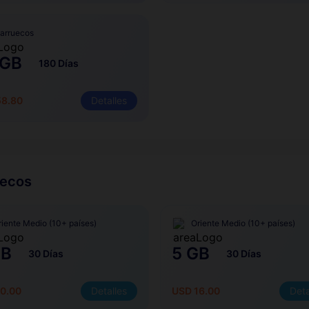
arruecos
 GB
180 Días
58.80
Detalles
uecos
riente Medio (10+ países)
Oriente Medio (10+ países)
GB
5 GB
30 Días
30 Días
0.00
Detalles
USD 16.00
Deta