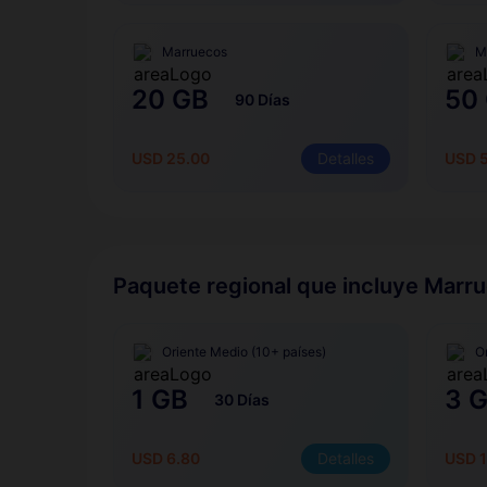
Marruecos
M
20 GB
50
90 Días
USD 25.00
Detalles
USD 
Paquete regional que incluye Marr
Oriente Medio (10+ países)
O
1 GB
3 
30 Días
USD 6.80
Detalles
USD 1