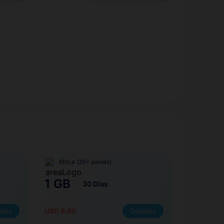
África (20+ países)
1 GB
30 Días
lles
USD 8.80
Detalles