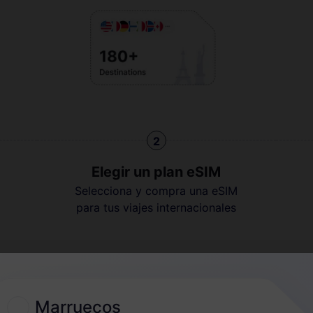
2
Elegir un plan eSIM
Selecciona y compra una eSIM
para tus viajes internacionales
Guía rápida
Marruecos