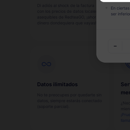
Di adiós al shock de la factura
Acti
En cierta
con los precios de datos locales
y sen
ser inferio
asequibles de RedteaGO, ¡ahorra
dinero dondequiera que vayas!
Datos ilimitados
Ser
men
No te preocupes por quedarte sin
datos, siempre estarás conectado
¿Nec
(soporte parcial).
mient
¡Pru
llam