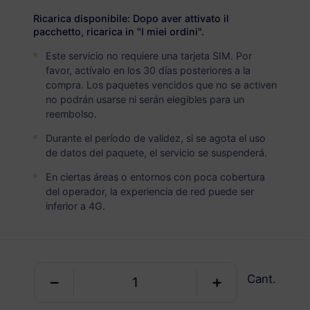
3 GB
30 Días
Ricarica disponibile: Dopo aver attivato il
USD 10.00
Detalles
pacchetto, ricarica in "I miei ordini".
Este servicio no requiere una tarjeta SIM. Por
favor, actívalo en los 30 días posteriores a la
Oriente Medio (10+ países)
compra. Los paquetes vencidos que no se activen
5 GB
no podrán usarse ni serán elegibles para un
30 Días
reembolso.
USD 16.00
Detalles
Durante el período de validez, si se agota el uso
de datos del paquete, el servicio se suspenderá.
En ciertas áreas o entornos con poca cobertura
del operador, la experiencia de red puede ser
inferior a 4G.
Obtén tu eSIM de
RedteaGO en 3
Cant.
pasos