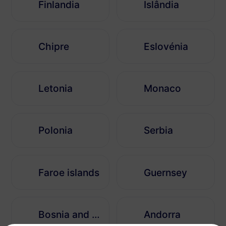
Finlandia
Islândia
Chipre
Eslovénia
Letonia
Monaco
Polonia
Serbia
Faroe islands
Guernsey
Bosnia and Herzegovina
Andorra