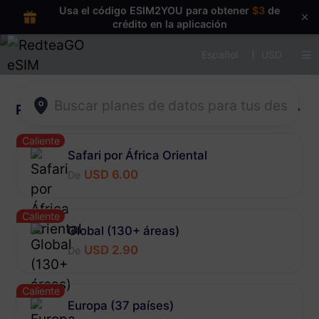
Usa el código ESIM2YOU para obtener
$3
de
crédito en la aplicación
Español
USD
Regionenübergreifend
Más
Caliente
Safari por África Oriental
USD 6.00
De
Caliente
Global (130+ áreas)
USD 2.90
De
Caliente
Europa (37 países)