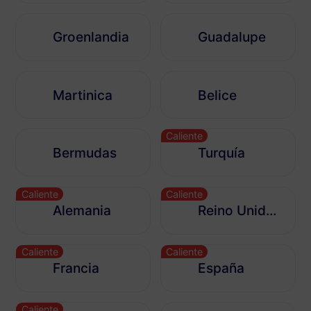
Groenlandia
Guadalupe
Martinica
Belice
Caliente
Bermudas
Turquía
Caliente
Caliente
Alemania
Reino Unido de Gran Bretaña e Irlanda del Norte
Caliente
Caliente
Francia
España
Caliente