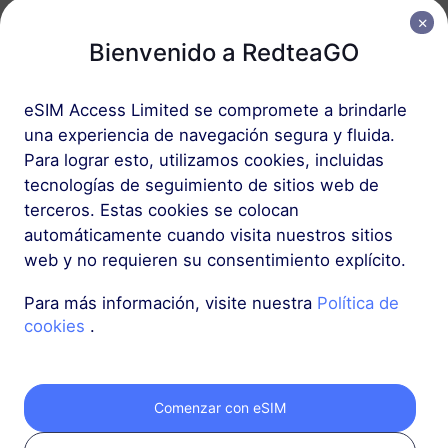
Caliente
Caliente
Bienvenido a RedteaGO
Hong Kong
China continental
eSIM Access Limited se compromete a brindarle
Caliente
Caliente
una experiencia de navegación segura y fluida.
Japón
Saudi Arabia
Para lograr esto, utilizamos cookies, incluidas
tecnologías de seguimiento de sitios web de
Caliente
Caliente
terceros. Estas cookies se colocan
Tailandia
Singapur
automáticamente cuando visita nuestros sitios
web y no requieren su consentimiento explícito.
Caliente
Caliente
Para más información, visite nuestra
Política de
Corea del Sur
Vietnam
cookies
.
Caliente
Caliente
Malasia
Indonesia
Comenzar con eSIM