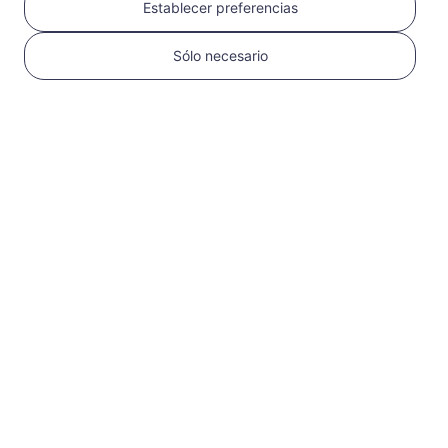
Caliente
Establecer preferencias
Emiratos Árabes Unidos
Taiwán
Sólo necesario
Camboya
Macao
Maldives
Armenia
Sri Lanka
Filipinas
India
Qatarworld. kgm
Israel
Pakistan