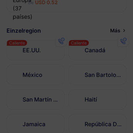
USD 0.52
De
Einzelregion
Más
Caliente
Caliente
EE.UU.
Canadá
México
San Bartolomé
San Martín francés
Haití
Jamaica
República Dominicana