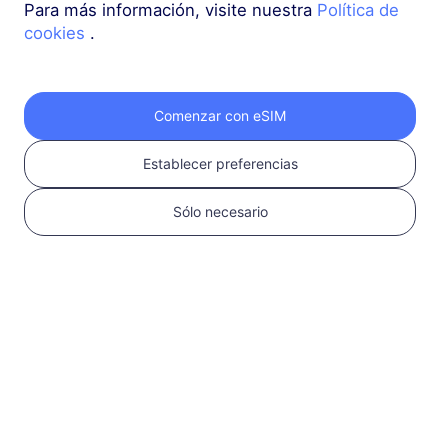
Para más información, visite nuestra
Política de
cookies
.
Asia (10+ regiones)
3 GB
30 Días
USD 9.10
Detalles
Comenzar con eSIM
Establecer preferencias
Asia (10+ regiones)
5 GB
30 Días
Sólo necesario
USD 14.00
Detalles
Más