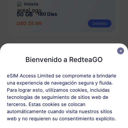
Malasia
50 GB
180 Días
USD 35.99
Detalles
Paquete regional que incluye Malasia
Bienvenido a RedteaGO
Asia (10+ regiones)
100 MB
1 Día
eSIM Access Limited se compromete a brindarle
USD 1.00
Detalles
una experiencia de navegación segura y fluida.
Para lograr esto, utilizamos cookies, incluidas
tecnologías de seguimiento de sitios web de
Asia (10+ regiones)
terceros. Estas cookies se colocan
1 GB
30 Días
automáticamente cuando visita nuestros sitios
web y no requieren su consentimiento explícito.
USD 3.80
Detalles