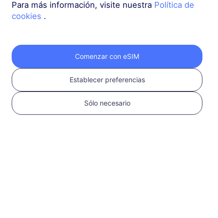
Para más información, visite nuestra
Política de
cookies
.
Asia (10+ regiones)
3 GB
30 Días
USD 9.10
Detalles
Comenzar con eSIM
Establecer preferencias
Asia (10+ regiones)
5 GB
30 Días
Sólo necesario
USD 14.00
Detalles
Más