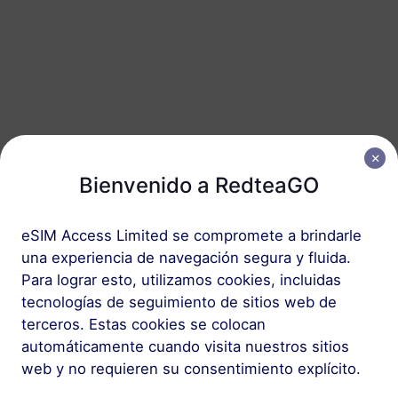
Malasia
50 GB
180 Días
USD 35.99
Detalles
Paquete regional que incluye Malasia
Bienvenido a RedteaGO
Asia (10+ regiones)
100 MB
1 Día
eSIM Access Limited se compromete a brindarle
USD 1.00
Detalles
una experiencia de navegación segura y fluida.
Para lograr esto, utilizamos cookies, incluidas
tecnologías de seguimiento de sitios web de
Asia (10+ regiones)
terceros. Estas cookies se colocan
1 GB
30 Días
automáticamente cuando visita nuestros sitios
web y no requieren su consentimiento explícito.
USD 3.80
Detalles