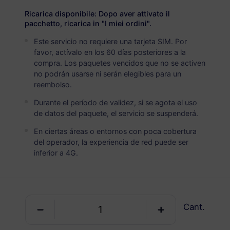
Malasia
PREMIUM
Ricarica disponibile: Dopo aver attivato il
Datos Ilimitados
pacchetto, ricarica in "I miei ordini".
Ideal para usuarios de datos pesados
Este servicio no requiere una tarjeta SIM. Por
favor, actívalo en los 60 días posteriores a la
USD 4.50 / Día
Detalles
compra. Los paquetes vencidos que no se activen
no podrán usarse ni serán elegibles para un
reembolso.
Paquete solo de datos
Durante el período de validez, si se agota el uso
de datos del paquete, el servicio se suspenderá.
Malasia
En ciertas áreas o entornos con poca cobertura
1 GB
30 Días
del operador, la experiencia de red puede ser
inferior a 4G.
USD 2.00
Detalles
Malasia
Cant.
3 GB
30 Días
USD 5.00
Detalles