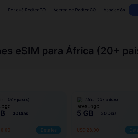
Q
Por qué RedteaGO
Acerca de RedteaGO
Asociación
nes eSIM para África (20+ paí
frica (20+ países)
África (20+ países)
GB
5 GB
30 Días
30 Días
20.00
Detalles
USD 28.00
Deta