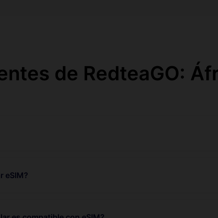
entes de RedteaGO: Áfr
r eSIM?
lar es compatible con eSIM?