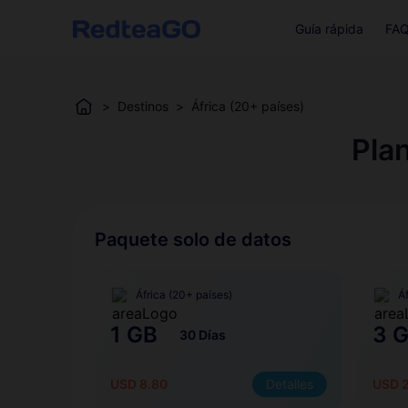
Guía rápida
FA
>
Destinos
>
África (20+ países)
Pla
Paquete solo de datos
África (20+ países)
Á
1 GB
3 
30 Días
USD 8.80
Detalles
USD 