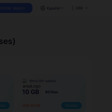
Iniciar sesión
USD
Español
ses)
África (20+ países)
10 GB
60 Días
lles
USD 50.00
Detalles