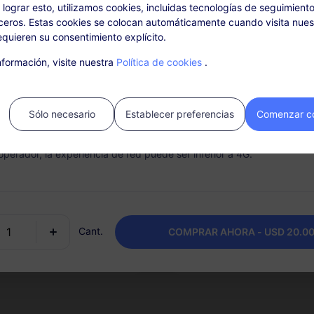
a lograr esto, utilizamos cookies, incluidas tecnologías de seguimiento
eros. Estas cookies se colocan automáticamente cuando visita nuest
Detalles del Plan
Cobertura y redes
quieren su consentimiento explícito.
formación, visite nuestra
Política de cookies
.
onibile: Dopo aver attivato il pacchetto, ricarica in "I miei ordini".
cio no requiere una tarjeta SIM. Por favor, actívalo dentro de los 30 d
es a la compra, ya que los paquetes caducados y no activados no se
Sólo necesario
Establecer preferencias
Comenzar c
s ni reembolsables. Si se agota el uso de datos del paquete dentro de
 servicio se detendrá. En algunas áreas o entornos con mala cobertur
operador, la experiencia de red puede ser inferior a 4G.
vicio de llamadas y
Compartición de hots
sajes
Comparte tu conexión de da
con amigos y familiares para
esitas un número de teléfono
mantener a todos conectado
ras viajas al extranjero?
mientras viajas.
Cant.
eba el paquete eSIM de
COMPRAR AHORA - USD 20.0
adas y mensajes!