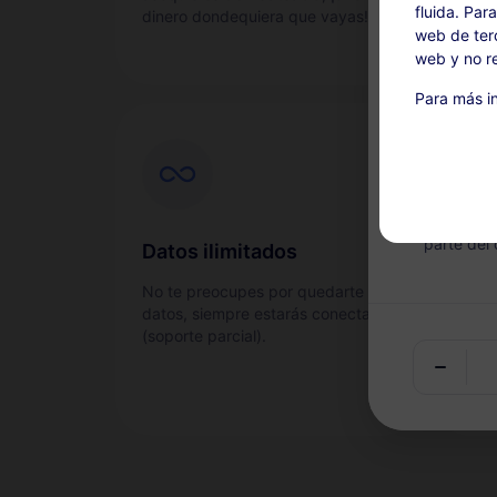
fluida. Par
dinero dondequiera que vayas!
web de terc
web y no re
Para más in
Ricarica disp
Este servi
posterior
utilizable
válido, el
parte del 
Datos ilimitados
Ser
men
No te preocupes por quedarte sin
datos, siempre estarás conectado
¿Nec
(soporte parcial).
mient
¡Pru
llam