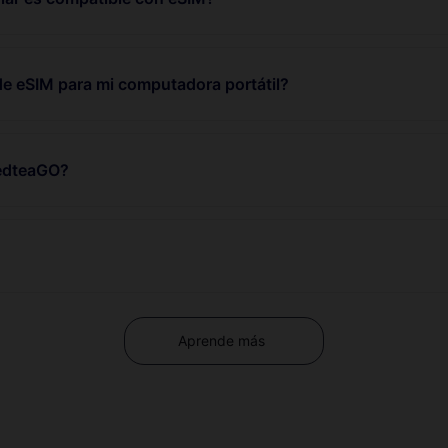
de eSIM para mi computadora portátil?
RedteaGO?
Aprende más