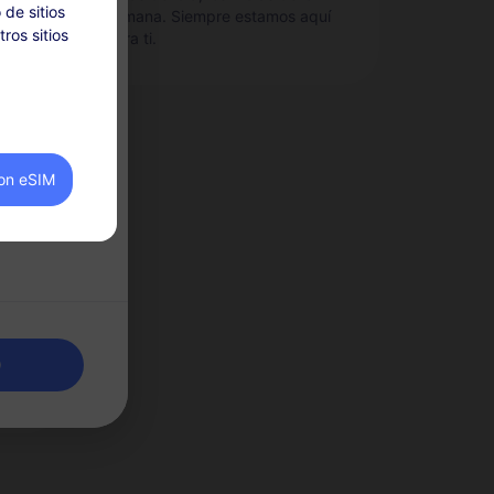
 de sitios
semana. Siempre estamos aquí
ros sitios
para ti.
ías
rán
on eSIM
l período
a de red por
pot
tos
s
0