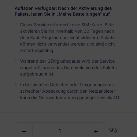
USD 6.00
Details
Aufladen verfügbar: Nach der Aktivierung des
Pakets, laden Sie in „Meine Bestellungen“ auf.
Dieser Service erfordert keine SIM-Karte. Bitte
Montenegro
aktivieren Sie ihn innerhalb von 30 Tagen nach
5 GB
30 Tage
dem Kauf. Abgelaufene, nicht aktivierte Pakete
können nicht verwendet werden und sind nicht
USD 8.20
Details
erstattungsfähig.
Während der Gültigkeitsdauer wird der Service
Montenegro
eingestellt, wenn das Datenvolumen des Pakets
aufgebraucht ist.
10 GB
60 Tage
In bestimmten Gebieten oder Umgebungen mit
USD 13.00
Details
schlechter Abdeckung durch den Netzanbieter
kann die Netzwerkerfahrung geringer sein als 4G.
Regionale Pakete einschlieBlich Montenegro
Balkan (5+ Regionen)
Qty