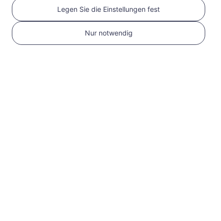
Legen Sie die Einstellungen fest
Nur notwendig
1
Erste Schritte
Bestätigen Sie, dass
Ihr Gerät eSIM-
kompatibel und
entsperrt ist
Überprüfen Sie die
Kompatibilität