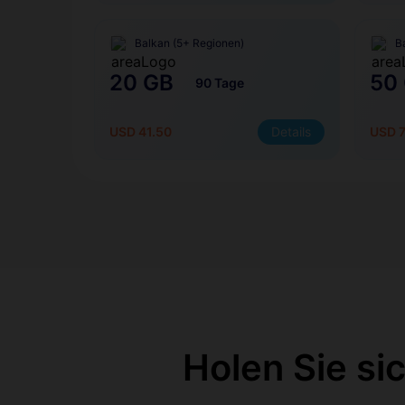
Balkan (5+ Regionen)
B
20 GB
50
90 Tage
USD 41.50
Details
USD 
Holen Sie si