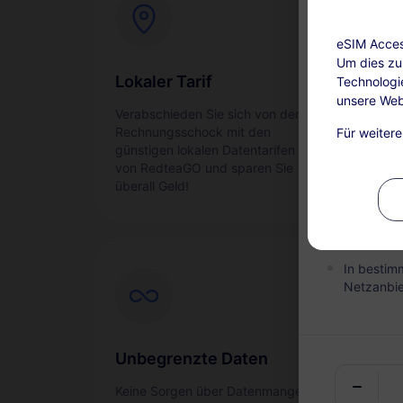
eSIM Access
Um dies zu 
Lokaler Tarif
Sof
Technologi
unsere Web
Verabschieden Sie sich von der
Akti
Aufladen ver
Rechnungsschock mit den
reib
Für weiter
Dieser Ser
günstigen lokalen Datentarifen
Ihre
nach dem 
von RedteaGO und sparen Sie
sind nicht
überall Geld!
Während d
Pakets au
In bestim
Netzanbie
Unbegrenzte Daten
Anr
Keine Sorgen über Datenmangel,
Brau