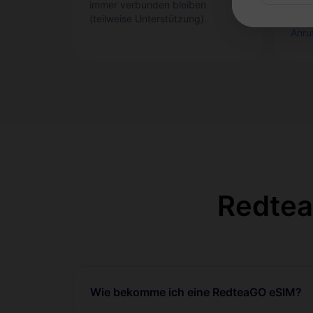
immer verbunden bleiben
Tele
(teilweise Unterstützung).
Ausl
Anru
Redtea
Wie bekomme ich eine RedteaGO eSIM?