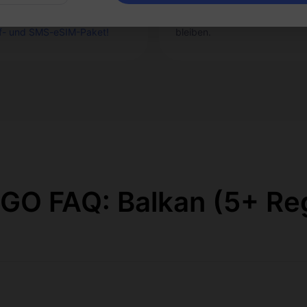
fonnummer, während Sie im
mit Freunden und Familie, da
and reisen?
Probieren Sie das
alle unterwegs verbunden
f- und SMS-eSIM-Paket!
bleiben.
GO FAQ: Balkan (5+ Re