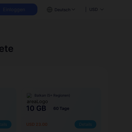
Einloggen
USD
Deutsch
ete
Balkan (5+ Regionen)
10 GB
60 Tage
ails
USD 23.00
Details