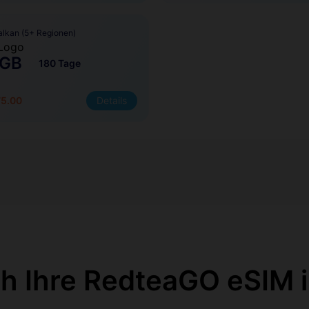
alkan (5+ Regionen)
 GB
180 Tage
75.00
Details
ch Ihre RedteaGO eSIM i