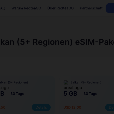
FAQ
Warum RedteaGO
Über RedteaGO
Partnerschaft
lkan (5+ Regionen) eSIM-Pak
alkan (5+ Regionen)
Balkan (5+ Regionen)
GB
5 GB
30 Tage
30 Tage
.50
Details
USD 12.00
Det