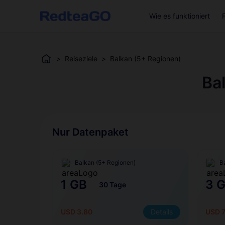
Wie es funktioniert
>
Reiseziele
>
Balkan (5+ Regionen)
Ba
Nur Datenpaket
Balkan (5+ Regionen)
B
1 GB
3 
30 Tage
USD 3.80
Details
USD 7