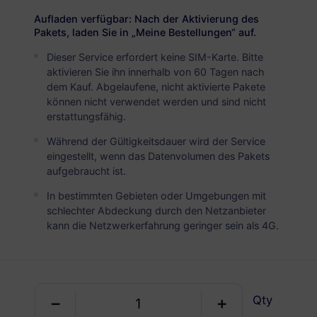
USD 2.90
Details
Aufladen verfügbar: Nach der Aktivierung des
Pakets, laden Sie in „Meine Bestellungen“ auf.
Dieser Service erfordert keine SIM-Karte. Bitte
Italien
aktivieren Sie ihn innerhalb von 60 Tagen nach
5 GB
30 Tage
dem Kauf. Abgelaufene, nicht aktivierte Pakete
können nicht verwendet werden und sind nicht
USD 4.90
Details
erstattungsfähig.
Während der Gültigkeitsdauer wird der Service
Italien
eingestellt, wenn das Datenvolumen des Pakets
aufgebraucht ist.
10 GB
60 Tage
In bestimmten Gebieten oder Umgebungen mit
USD 7.40
Details
schlechter Abdeckung durch den Netzanbieter
kann die Netzwerkerfahrung geringer sein als 4G.
Italien
20 GB
90 Tage
USD 8.90
Details
Qty