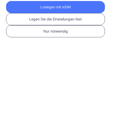
Holen Sie sich Ihre
Loslegen mit eSIM
RedteaGO eSIM in 3
Legen Sie die Einstellungen fest
Schritten
Nur notwendig
1