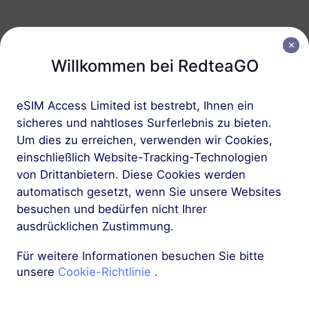
Europa (37 Länder)
Willkommen bei RedteaGO
1 GB
30 Tage
USD 2.30
Details
eSIM Access Limited ist bestrebt, Ihnen ein
sicheres und nahtloses Surferlebnis zu bieten.
Europa (37 Länder)
Um dies zu erreichen, verwenden wir Cookies,
3 GB
einschließlich Website-Tracking-Technologien
30 Tage
von Drittanbietern. Diese Cookies werden
USD 4.10
Details
automatisch gesetzt, wenn Sie unsere Websites
besuchen und bedürfen nicht Ihrer
Mehr
ausdrücklichen Zustimmung.
Für weitere Informationen besuchen Sie bitte
unsere
Cookie-Richtlinie
.