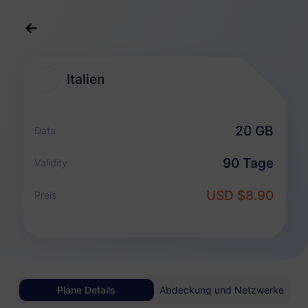
Deutsch
USD
>
Reiseziele
>
Italien
Italien
Italien eSIM-Pakete
20 GB
Data
Nur Datenpaket
90 Tage
Validity
Italien
USD $8.90
Preis
1 GB
30 Tage
USD 0.98
Details
Italien
Pläne Details
Abdeckung und Netzwerke
3 GB
30 Tage