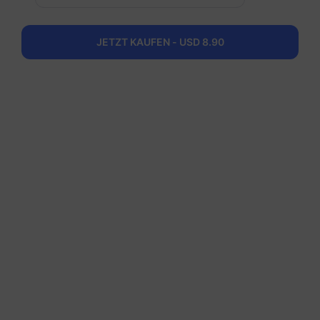
Italien
JETZT KAUFEN - USD 8.90
50 GB
180 Tage
USD 26.70
Details
Regionale Pakete einschlieBlich Italien
Europa (37 Länder)
200 MB
1 Tag
USD 0.52
Details
Europa (37 Länder)
1 GB
7 Tage
USD 1.90
Details