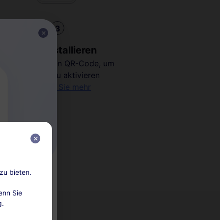
3
eSIM installieren
Scannen Sie den QR-Code, um
Ihre eSIM zu aktivieren
Erfahren Sie mehr
zu bieten.
rtung
enn Sie
g.
lungen“ auf.