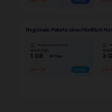
USD 11.90
Details
USD 2
Regionale Pakete einschlieBlich H
Hongkong und Macau
H
1 GB
3 
30 Tage
USD 1.50
Details
USD 