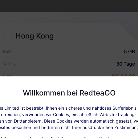
2
eSIM-Plan wählen
Hong Kong
Wählen und kaufen Sie eine
eSIM für Ihre internationale
5 GB
Data
Reise
30 Tage
Validity
USD $3.80
Preis
Wie es funktioniert
Willkommen bei RedteaGO
 Limited ist bestrebt, Ihnen ein sicheres und nahtloses Surferlebnis 
ne Details
Abdeckung und Netzwerke
Nutzerbewe
erreichen, verwenden wir Cookies, einschließlich Website-Tracking-
en von Drittanbietern. Diese Cookies werden automatisch gesetzt, w
sites besuchen und bedürfen nicht Ihrer ausdrücklichen Zustimmun
fügbar: Nach der Aktivierung des Pakets, laden Sie in „Meine Bestel