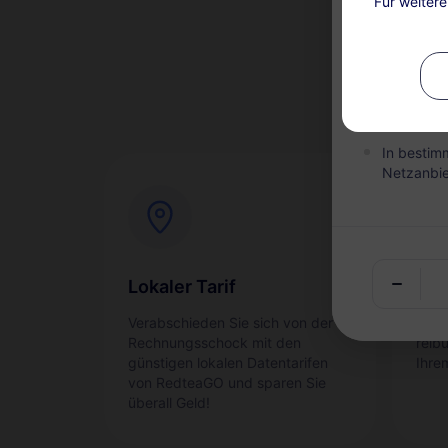
Für weiter
Dieser Ser
nach dem 
sind nicht
Während d
Pakets au
In bestim
Netzanbie
Lokaler Tarif
Sof
Verabschieden Sie sich von der
Akti
Rechnungsschock mit den
reib
günstigen lokalen Datentarifen
Ihre
von RedteaGO und sparen Sie
überall Geld!