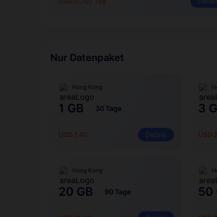
USD 0.70 / Tag
Detail
Nur Datenpaket
Hong Kong
H
1 GB
3 
30 Tage
USD 1.40
Details
USD 2
Hong Kong
H
20 GB
50
90 Tage