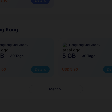
8.10
Details
ong Kong
ongkong und Macau
Hongkong und Macau
GB
5 GB
30 Tage
30 Tage
4.00
Details
USD 5.90
Det
Mehr