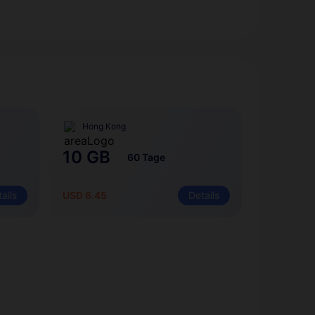
Hong Kong
10 GB
60 Tage
ails
USD 6.45
Details