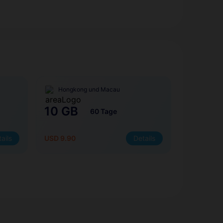
Hongkong und Macau
10 GB
60 Tage
ails
USD 9.90
Details