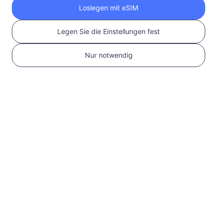
Loslegen mit eSIM
Schritten
Legen Sie die Einstellungen fest
Nur notwendig
1
Erste Schritte
Bestätigen Sie, dass
Ihr Gerät eSIM-
kompatibel und