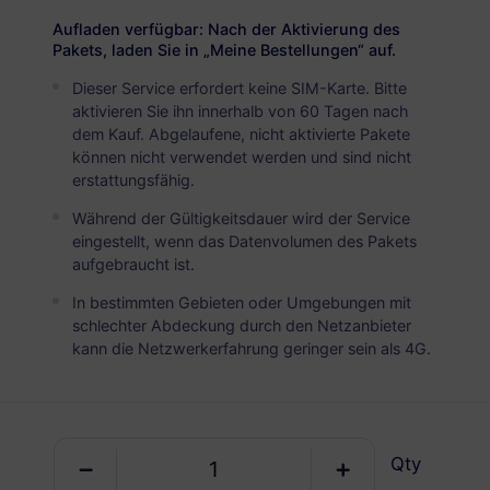
Das chinesische Festland
PREMIUM
Aufladen verfügbar: Nach der Aktivierung des
Unbegrenzte Daten
Pakets, laden Sie in „Meine Bestellungen“ auf.
Ideal für intensive Datennutzer
Dieser Service erfordert keine SIM-Karte. Bitte
aktivieren Sie ihn innerhalb von 60 Tagen nach
USD 4.90 / Tag
Details
dem Kauf. Abgelaufene, nicht aktivierte Pakete
können nicht verwendet werden und sind nicht
erstattungsfähig.
Nur Datenpaket
Während der Gültigkeitsdauer wird der Service
eingestellt, wenn das Datenvolumen des Pakets
Das chinesische Festland
aufgebraucht ist.
1 GB
30 Tage
In bestimmten Gebieten oder Umgebungen mit
schlechter Abdeckung durch den Netzanbieter
USD 1.60
Details
kann die Netzwerkerfahrung geringer sein als 4G.
Das chinesische Festland
3 GB
30 Tage
Qty
USD 4.50
Details