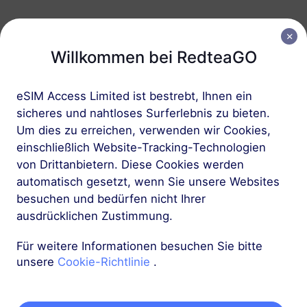
Das chinesische Festland
50 GB
180 Tage
Willkommen bei RedteaGO
USD 41.90
Details
eSIM Access Limited ist bestrebt, Ihnen ein
Das chinesische Festland
sicheres und nahtloses Surferlebnis zu bieten.
100 GB
365 Tage
Um dies zu erreichen, verwenden wir Cookies,
einschließlich Website-Tracking-Technologien
USD 81.90
Details
von Drittanbietern. Diese Cookies werden
automatisch gesetzt, wenn Sie unsere Websites
besuchen und bedürfen nicht Ihrer
ausdrücklichen Zustimmung.
Für weitere Informationen besuchen Sie bitte
Holen Sie sich Ihre
unsere
Cookie-Richtlinie
.
RedteaGO eSIM in 3