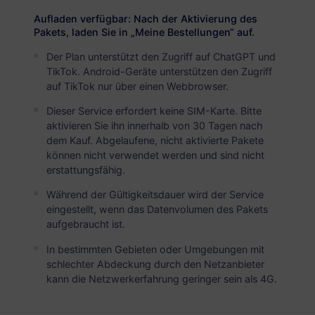
Das chinesische Festland
PREMIUM
Aufladen verfügbar: Nach der Aktivierung des
Unbegrenzte Daten
Pakets, laden Sie in „Meine Bestellungen“ auf.
Ideal für intensive Datennutzer
Der Plan unterstützt den Zugriff auf ChatGPT und
TikTok. Android-Geräte unterstützen den Zugriff
USD 4.90 / Tag
Details
auf TikTok nur über einen Webbrowser.
Dieser Service erfordert keine SIM-Karte. Bitte
aktivieren Sie ihn innerhalb von 30 Tagen nach
Nur Datenpaket
dem Kauf. Abgelaufene, nicht aktivierte Pakete
können nicht verwendet werden und sind nicht
Das chinesische Festland
erstattungsfähig.
500 MB
7 Tage
Während der Gültigkeitsdauer wird der Service
eingestellt, wenn das Datenvolumen des Pakets
USD 0.95
Details
aufgebraucht ist.
In bestimmten Gebieten oder Umgebungen mit
Das chinesische Festland
schlechter Abdeckung durch den Netzanbieter
kann die Netzwerkerfahrung geringer sein als 4G.
1 GB
30 Tage
USD 1.80
Details