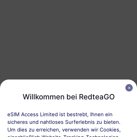
Das chinesische Festland
20 GB
90 Tage
USD 11.16
Details
Das chinesische Festland
50 GB
365 Tage
USD 26.19
Details
Das chinesische Festland
Willkommen bei RedteaGO
100 GB
365 Tage
USD 49.90
Details
eSIM Access Limited ist bestrebt, Ihnen ein
sicheres und nahtloses Surferlebnis zu bieten.
Um dies zu erreichen, verwenden wir Cookies,
Regionale Pakete einschlieBlich Das