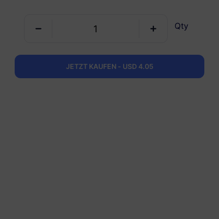
Qty
Das chinesische Festland
3 GB
30 Tage
USD 4.05
Details
JETZT KAUFEN - USD 4.05
Das chinesische Festland
5 GB
30 Tage
USD 5.31
Details
Das chinesische Festland
10 GB
60 Tage
USD 5.85
Details