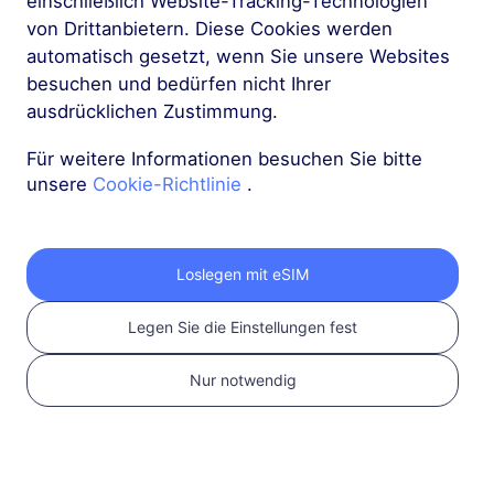
einschließlich Website-Tracking-Technologien
chinesische Festland eSIM
von Drittanbietern. Diese Cookies werden
automatisch gesetzt, wenn Sie unsere Websites
Das chinesische Festland
besuchen und bedürfen nicht Ihrer
1 GB
30 Tage
ausdrücklichen Zustimmung.
USD 1.60
Details
Für weitere Informationen besuchen Sie bitte
unsere
Cookie-Richtlinie
.
Das chinesische Festland
3 GB
30 Tage
Loslegen mit eSIM
USD 4.50
Details
Legen Sie die Einstellungen fest
Das chinesische Festland
Nur notwendig
5 GB
30 Tage
USD 6.60
Details