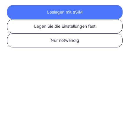
Holen Sie sich Ihre
Loslegen mit eSIM
RedteaGO eSIM in 3
Legen Sie die Einstellungen fest
Schritten
Nur notwendig
1