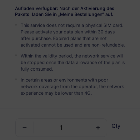
USD 2.90
Details
Aufladen verfügbar: Nach der Aktivierung des
Pakets, laden Sie in „Meine Bestellungen“ auf.
This service does not require a physical SIM card.
Bulgarien
Please activate your data plan within 30 days
5 GB
30 Tage
after purchase. Expired plans that are not
activated cannot be used and are non-refundable.
USD 4.90
Details
Within the validity period, the network service will
be stopped once the data allowance of the plan is
Bulgarien
fully consumed.
10 GB
60 Tage
In certain areas or environments with poor
network coverage from the operator, the network
USD 6.30
Details
experience may be lower than 4G.
Bulgarien
20 GB
90 Tage
Qty
USD 12.00
Details