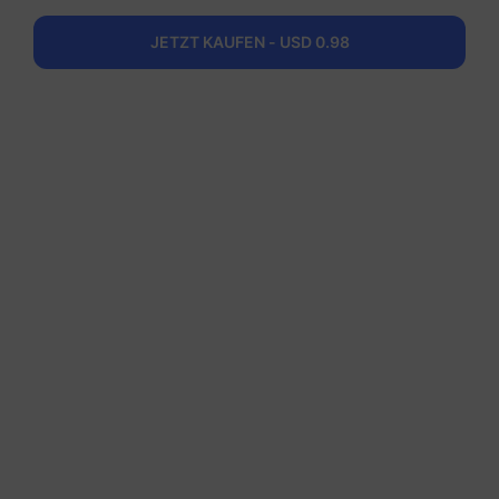
Bulgarien
JETZT KAUFEN - USD 0.98
50 GB
180 Tage
USD 36.10
Details
Regionale Pakete einschlieBlich Bulgarien
Balkan (5+ Regionen)
1 GB
30 Tage
USD 3.80
Details
Balkan (5+ Regionen)
3 GB
30 Tage
USD 7.50
Details