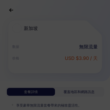
中文(繁体)
USD
>
全部地區
>
新加坡
新加坡
新加坡 eSIM 套餐
無限流量
数据
無限套餐
USD $3.90 / 天
价格
享受無限流量，按日靈活付費
新加坡
基礎版
無限流量
適合輕度數據用戶
套餐詳情
覆蓋地區和網路訊息
USD 0.70 / 天
詳情
享受豪華無限流量套餐帶來的極致靈活性。