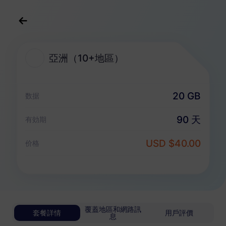
中文(繁体)
USD
>
全部地區
>
亞洲（10+地區）
亞洲（10+地區）
亞洲（10+地區） eSIM 套餐
20 GB
数据
無限套餐
90 天
有効期
享受無限流量，按日靈活付費
USD $40.00
亞洲（10+地區）
价格
基礎版
無限流量
適合輕度數據用戶
USD 0.70 / 天
詳情
覆蓋地區和網路訊
套餐詳情
用戶評價
息