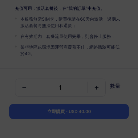
亞洲（10+地區）
高級版
充值可用：激活套餐後，在“我的訂單”中充值。
無限流量
本服務無需SIM卡，購買後請在60天內激活，過期未
適合重度數據用戶
激活套餐將無法使用和退款；
USD 5.90 / 天
詳情
在有效期內，套餐流量使用完畢，則會停止服務；
某些地區或環境因運營商覆蓋不佳，網絡體驗可能低
於4G。
純數據套餐
亞洲（10+地區）
100 MB
1 天
數量
USD 1.00
詳情
立即購買 - USD 40.00
亞洲（10+地區）
1 GB
30 天
USD 3.80
詳情