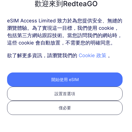
歡迎來到RedteaGO
歐洲（37個國家）
eSIM Access Limited 致力於為您提供安全、無縫的
1 GB
30 天
瀏覽體驗。為了實現這一目標，我們使用 cookie，
包括第三方網站跟踪技術。當您訪問我們的網站時，
USD 2.30
詳情
這些 cookie 會自動放置，不需要您的明確同意。
欲了解更多資訊，請瀏覽我們的
Cookie 政策
。
歐洲（37個國家）
3 GB
30 天
USD 4.10
詳情
開始使用 eSIM
設置首選項
更多
僅必要