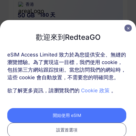
香港
50 GB
180 天
USD 28.10
詳情
歡迎來到RedteaGO
包含香港的區域套餐
eSIM Access Limited 致力於為您提供安全、無縫的
瀏覽體驗。為了實現這一目標，我們使用 cookie，
香港及澳門
包括第三方網站跟踪技術。當您訪問我們的網站時，
1 GB
30 天
這些 cookie 會自動放置，不需要您的明確同意。
USD 1.50
詳情
欲了解更多資訊，請瀏覽我們的
Cookie 政策
。
香港及澳門
開始使用 eSIM
3 GB
30 天
USD 4.00
詳情
設置首選項