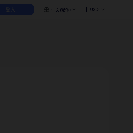
登入
USD
中文(繁体)