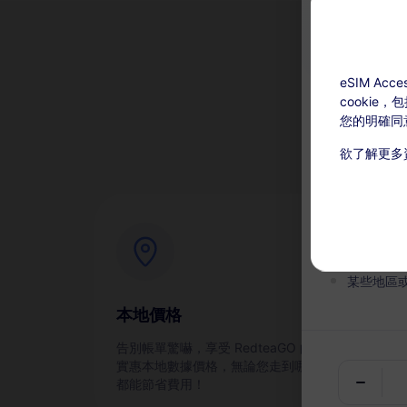
eSIM A
為
cookie
您的明確同
欲了解更多
充值可用：激
本服務無
在有效期
某些地區
本地價格
即
告別帳單驚嚇，享受 RedteaGO 的
通過
實惠本地數據價格，無論您走到哪裡
都能節省費用！