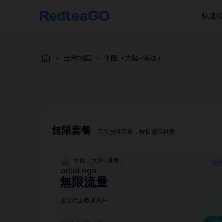
快速
>
全部地區
>
中國（大陸+港澳）
無限套餐
享受無限流量，按日靈活付費
中國（大陸+港澳）
基
無限流量
適合輕度數據用戶