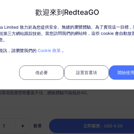
USD $4.50
价格
歡迎來到RedteaGO
ccess Limited 致力於為您提供安全、無縫的瀏覽體驗。為了實現這一目標
什麼選擇 RedteaGO eSI
，包括第三方網站跟踪技術。當您訪問我們的網站時，這些 cookie 會自動
意。
套餐詳情
覆蓋地區和網路訊息
用戶評
資訊，請瀏覽我們的
Cookie 政策
。
活套餐後，在“我的訂單”中充值。
需SIM卡，購買後請在30天內激活，過期未激活套餐將無法使用和退款；
僅必要
設置首選項
開始使用 
內，套餐流量使用完畢，則會停止服務；
或環境因運營商覆蓋不佳，網絡體驗可能低於4G。
時連接
充值選項
手機順利快速地激活您的 eSIM
根據需要輕鬆充值您的數據計
為每個目的地保留一個套餐。
數量
立即購買 - USD 4.50