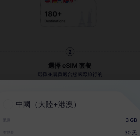
2
選擇 eSIM 套餐
選擇並購買適合您國際旅行的
eSIM
中國（大陸+港澳）
快速指南
3 GB
数据
30 天
有効期