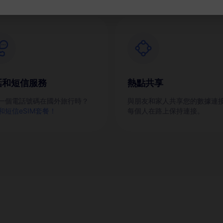
話和短信服務
熱點共享
一個電話號碼在國外旅行時？
與朋友和家人共享您的數據連
和短信eSIM套餐！
每個人在路上保持連接。