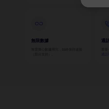
無限數據
通
無需擔心數據用完，始終保持連接
需要
（部分支持）。
通話