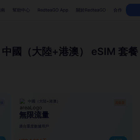
指南
幫助中心
RedteaGO App
關於RedteaGO
合作
中國（大陸+港澳） eSIM 套餐
中國（大陸+港澳）
礎版
高級版
無限流量
適合重度數據用戶