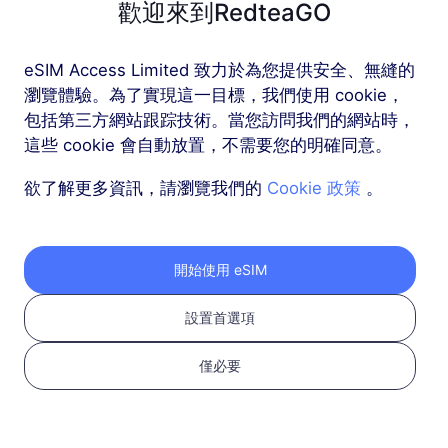
歡迎來到RedteaGO
歐洲（37個國家）
eSIM Access Limited 致力於為您提供安全、無縫的
1 GB
30 天
瀏覽體驗。為了實現這一目標，我們使用 cookie，
包括第三方網站跟踪技術。當您訪問我們的網站時，
USD 2.30
詳情
這些 cookie 會自動放置，不需要您的明確同意。
欲了解更多資訊，請瀏覽我們的
Cookie 政策
。
歐洲（37個國家）
3 GB
30 天
USD 4.10
詳情
開始使用 eSIM
設置首選項
更多
僅必要