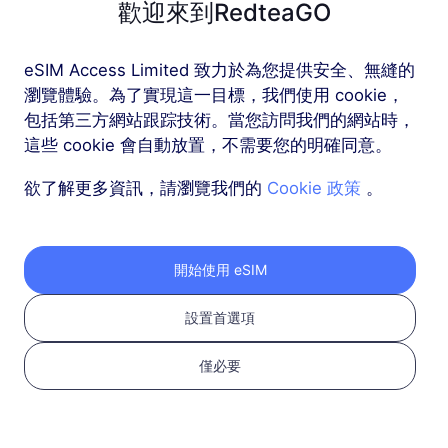
歡迎來到RedteaGO
歐洲（37個國家）
eSIM Access Limited 致力於為您提供安全、無縫的
1 GB
30 天
瀏覽體驗。為了實現這一目標，我們使用 cookie，
包括第三方網站跟踪技術。當您訪問我們的網站時，
USD 2.30
詳情
這些 cookie 會自動放置，不需要您的明確同意。
欲了解更多資訊，請瀏覽我們的
Cookie 政策
。
歐洲（37個國家）
3 GB
30 天
USD 4.10
詳情
開始使用 eSIM
設置首選項
更多
僅必要